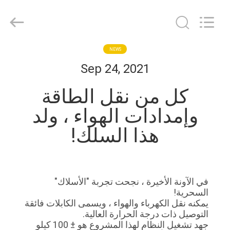
Anhui
Herrman
Machinery
Co.,ltd.
All
Rights
Reserved.
مسكن
NEWS
Developed
by
Sep 24, 2021
ECER
منتجات
كل من نقل الطاقة
وإمدادات الهواء ، ولد
معلومات
هذا السلك!
عنا
جولة
في الآونة الأخيرة ، نجحت تجربة "الأسلاك"
في
السحرية!
المعمل
يمكنه نقل الكهرباء والهواء ، ويسمى الكابلات فائقة
التوصيل ذات درجة الحرارة العالية.
جهد تشغيل النظام لهذا المشروع هو ± 100 كيلو