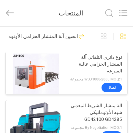
2025
Anhui
Herrman
المنتجات
Machinery
Co.,ltd.
All
Rights
Reserved.
مسكن
109
Developed
الصين آلة المنشار الحزامي الأوتوماتيك
by
ECER
سلك كابل آلة
منتجات
نوع دائري التلقائي آلة
المنشار الحزامي عالية
معلومات
السرعة
عنا
WSD1000-2000 MOQ:1 مجموعة
اتصال
145
جولة
آلة منشار الشريط المعدني
في
كابل ستراندينغ آلة
شبه الأوتوماتيكي
المعمل
GD42100 GD4285
By Negotiation MOQ:1 مجموعة