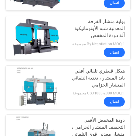
مراقبة
اتصال
الجودة
بوابة منشار الفرقة
45
المعدنية شبه الأوتوماتيكية
اتصل
آلة دودة المخفض
آلة تصنيع كابلات
بنا
By Negotiation MOQ:1 مجموعة
الألياف البصرية
اتصال
أخبار
هيكل قنطري تلقائي أفقي
باند المنشار ، تغذية التلقائي
اطلب
المنشار الحزامي
24
اقتباس
USD1000-2000 MOQ:1 مجموعة
اتصال
آلة بثق الكابلات
خريطة
دودة المخفض الأفقي
الموقع
التخفيف المنشار الحزامي ،
منشار معدني قوي التلقائي