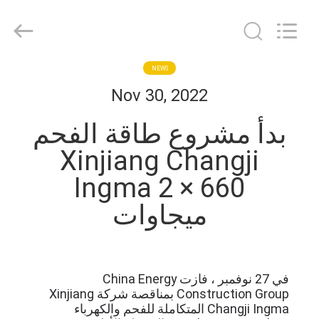
Anhui
Herrman
Machinery
Co.,ltd.
All
Rights
Reserved.
مسكن
NEWS
Developed
by
Nov 30, 2022
ECER
منتجات
بدأ مشروع طاقة الفحم
Xinjiang Changji
معلومات
Ingma 2 × 660
عنا
ميجاوات
جولة
في
في 27 نوفمبر ، فازت China Energy
المعمل
Construction Group بمناقصة شركة Xinjiang
Changji Ingma المتكاملة للفحم والكهرباء