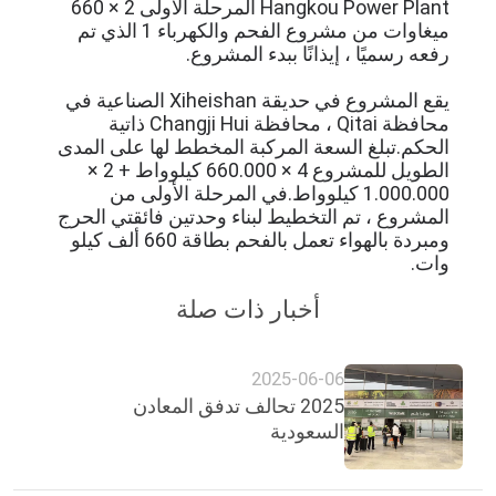
Hangkou Power Plant المرحلة الأولى 2 × 660
مراقبة
ميغاوات من مشروع الفحم والكهرباء 1 الذي تم
الجودة
رفعه رسميًا ، إيذانًا ببدء المشروع.
يقع المشروع في حديقة Xiheishan الصناعية في
اتصل
محافظة Qitai ، محافظة Changji Hui ذاتية
الحكم.
تبلغ السعة المركبة المخطط لها على المدى
بنا
الطويل للمشروع 4 × 660.000 كيلوواط + 2 ×
1.000.000 كيلوواط.في المرحلة الأولى من
المشروع ، تم التخطيط لبناء وحدتين فائقتي الحرج
أخبار
ومبردة بالهواء تعمل بالفحم بطاقة 660 ألف كيلو
وات.
اطلب
أخبار ذات صلة
اقتباس
2025-06-06
2025 تحالف تدفق المعادن
خريطة
السعودية
الموقع