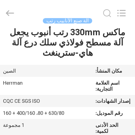
-
2025
Anhui
Herrman
Machinery
آلة صنع الأنابيب رتب
Co.,ltd.
All
Rights
ماكس 330mm رتب أنبوب يجعل
مسكن
Reserved.
Developed
آلة مسطح فولاذي سلك درع آلة
by
ECER
منتجات
هاي-سترينغث
معلومات
مكان المنشأ:
الصين
عنا
اسم العلامة
Herrman
التجارية:
جولة
إصدار الشهادات:
CQC CE SGS ISO
في
رقم الموديل:
630/80 + 80، 400/160 + 160
المعمل
الحد الأدنى
1 مجموعة
لكمية: