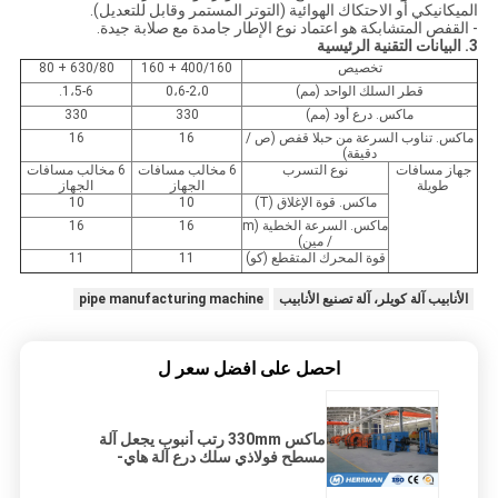
الميكانيكي أو الاحتكاك الهوائية (التوتر المستمر وقابل للتعديل).
- القفص المتشابكة هو اعتماد نوع الإطار جامدة مع صلابة جيدة.
3. البيانات التقنية الرئيسية
تخصيص
400/160 + 160
630/80 + 80
قطر السلك الواحد (مم)
0،6-2،0
1،5-6.
ماكس. درع أود (مم)
330
330
ماكس. تناوب السرعة من حبلا قفص (ص /
16
16
دقيقة)
جهاز مسافات
نوع التسرب
6 مخالب مسافات
6 مخالب مسافات
طويلة
الجهاز
الجهاز
ماكس. قوة الإغلاق (T)
10
10
ماكس. السرعة الخطية (m
16
16
/ مين)
قوة المحرك المتقطع (كو)
11
11
الأنابيب آلة كويلر، آلة تصنيع الأنابيب
pipe manufacturing machine
احصل على افضل سعر ل
ماكس 330mm رتب أنبوب يجعل آلة
مسطح فولاذي سلك درع آلة هاي-
سترينغث