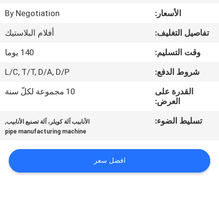
مراقبة
الأسعار:
By Negotiation
الجودة
تفاصيل التغليف:
أفلام البلاستيك
اتصل
وقت التسليم:
140 يوما
بنا
شروط الدفع:
L/C, T/T, D/A, D/P
القدرة على
10 مجموعة لكلّ سنة
أخبار
العرض:
تسليط الضوء:
,
الأنابيب آلة كويلر، آلة تصنيع الأنابيب
اطلب
pipe manufacturing machine
اقتباس
افضل سعر
خريطة
الموقع