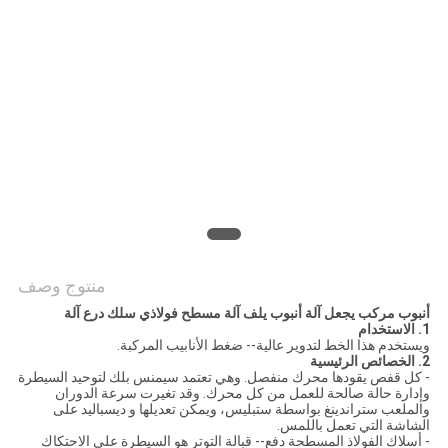
PRIVACY
POLICY
منتوج وصف
أنبوب مركب يجعل آلة أنبوب يلف آلة مسطح فولاذي سلك درع آلة
1. الاستخدام
ويستخدم هذا الخط لتدوير عالية-- ضغط الأنابيب المركبة.
2. الخصائص الرئيسية
- كل قفص يقودها محرك منفصل. وهي تعتمد سيمنس بلك لتوحيد السيطرة
وإدارة حالة صالحة للعمل من كل محرك. وقد تغيرت سرعة الدوران
والملعب ستراندينغ بواسطة ستبليس، ويمكن تعديلها و ديسباليد على
الشاشة التي تعمل باللمس.
- أسلاك الفولاذ المسطحة دفع-- قبالة التوتر هو السيطرة على الاحتكاك