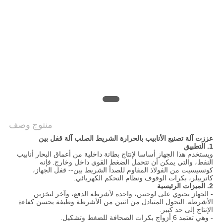
PRIVACY
POLICY
منتوج وصف
عززت آلة تصنيع الأنابيب بالحرارة الشريط الصلب آلة قفل بين
1. التطبيق
ويستخدم هذا الجهاز أساسا لإنتاج بطانة داخلية من أعماق البحار أنابيب
النفط، والتي يمكن أن تتحمل الضغط القوي داخل وخارج.
فإنه
كونسيسيت من الفولاذ المقاوم للصدأ الشريط بين-- قفل الجهاز،
كاتربيلر، بكرات الوقوف ونظام التحكم الكهربائي.
2. الميزات الرئيسية
- الجهاز يحتوي على لوحتين، واحدة لأشرطة الدفع، وآخر لتخزين
الأشرطة.
التحول المتبادل من اثنين من الأشرطة وظيفة يحسن كفاءة
الإنتاج إلى حد كبير.
- وهي تعتمد 6 أزواج بكرات الصحافة للضغط وتشكيل.