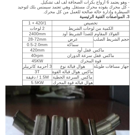
- وهو يعتمد 6 أزواج بكرات الصحافة لف لف تشكيل.
- كل محرك يقوده محرك مستقل.
وهي تعتمد سيمنس بلك لتوحيد
السيطرة وإدارة حالة صالحة للعمل من كل محرك.
3. المواصفات الفنية الرئيسية
تخصيص
420/1 + 1
الكمية من لوحات الشريط
2 لوحات
الفولاذ المقاوم للصدأ الشريط أود
2400mm
حجم الشريط الصلب
عرض
28-72mm
سماكة
0.5-2.0mm
ماكس.
قفل أود
420mm
ماكس.
قفل سرعة الدوران
40rpm
قوة المحرك
45KW
جهاز مسافات طويلة
هوال قبالة نوع
3 أحزمة كاتربيلر
ماكس.
هوال قبالة القوة
3T
ماكس.
السرعة الخطية
1.5M / دقيقة
هوال قبالة قوة المحرك
5.5KW