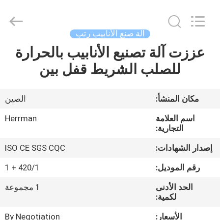
-
2025
Anhui
Herrman
Machinery
آلة صنع الأنابيب رتب
Co.,ltd.
All
Rights
عززت آلة تصنيع الأنابيب بالحرارة
مسكن
Reserved.
Developed
للصلب الشريط قفل بين
by
ECER
منتجات
مكان المنشأ:
الصين
معلومات
اسم العلامة
Herrman
عنا
التجارية:
إصدار الشهادات:
ISO CE SGS CQC
جولة
رقم الموديل:
420/1 + 1
في
الحد الأدنى
1 مجموعة
المعمل
لكمية:
الأسعار:
By Negotiation