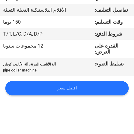
مراقبة
تفاصيل التغليف:
الأفلام البلاستيكية التعبئة التعبئة
الجودة
وقت التسليم:
150 يوما
اتصل
شروط الدفع:
T/T, L/C, D/A, D/P
بنا
القدرة على
12 مجموعات سنويا
العرض:
أخبار
تسليط الضوء:
,
آلة الأنابيب المرنة، آلة الأنابيب كويلر
pipe coiler machine
اطلب
افضل سعر
اقتباس
خريطة
الموقع