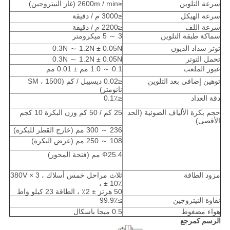
سرعة التلوين
≤2600m / min (غاز النيتروجين)
سرعة الهيكل
≤3000 م / دقيقة
سرعة اللف
≤2200 م / دقيقة
سماكة طبقة التلوين
3 ～ 5 ميكرومتر
توتر سداد الديون
0.3N ～ 1.2N ± 0.05N
تحمل التوتر
0.3N ～ 1.2N ± 0.05N
عبور الملعب
0.1 ～ 1.0 مم ± 0.01 مم
توهين إضافي بعد التلوين
≤0.02 ديسيبل / كم (SM ، 1500
نانومتر)
دقة العداد
≤0.1٪
حجم بكرة الألياف الضوئية (الحد
25 كم / 50 كم وزن البكرة 10 كجم
الأقصى)
236 ～ 300 مم (خارج القطر للبكرة)
108 ～ 250 مم (عرض البكرة)
Ф25.4 مم (فتحة المحور)
مزود الطاقة
ثلاث مراحل خمس أسلاك ، 3 × 380V
± 10٪ ،
50 هرتز ± 2٪ ، الطاقة 23 كيلو واط
نقاوة النيتروجين
≥99.9٪
هواء مضغوط
0.5 ميجا باسكال
الرسم كمرجع