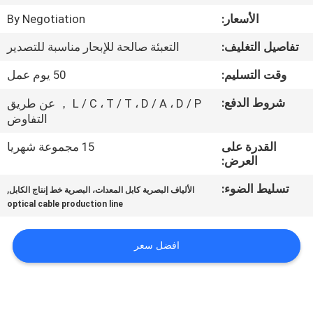
مراقبة
الأسعار:
By Negotiation
الجودة
تفاصيل التغليف:
التعبئة صالحة للإبحار مناسبة للتصدير
اتصل
وقت التسليم:
50 يوم عمل
بنا
شروط الدفع:
L / C ، T / T ، D / A ، D / P ， عن طريق
التفاوض
أخبار
القدرة على
15 مجموعة شهريا
العرض:
اطلب
تسليط الضوء:
,
الألياف البصرية كابل المعدات، البصرية خط إنتاج الكابل
optical cable production line
اقتباس
افضل سعر
خريطة
الموقع