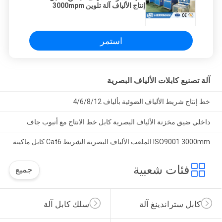
إنتاج الألياف آلة تلوين 3000mpm
استمر
آلة تصنيع كابلات الألياف البصرية
خط إنتاج شريط الألياف الضوئية بألياف 4/6/8/12
داخلي ضيق مخزنة الألياف البصرية كابل خط الانتاج مع أنبوب جاف
ISO9001 3000mm الملعب الألياف البصرية الشريط Cat6 كابل ماكينة
فئات شعبية
جميع
كابل ستراندينغ آلة
سلك كابل آلة