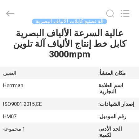
2025
Anhui
Herrman
Machinery
Co.,ltd.
آلة تصنيع كابلات الألياف البصرية
All
Rights
Reserved.
عالية السرعة الألياف البصرية
مسكن
Developed
by
كابل خط إنتاج الألياف آلة تلوين
ECER
منتجات
3000mpm
معلومات
مكان المنشأ:
الصين
عنا
اسم العلامة
Herrman
التجارية:
جولة
إصدار الشهادات:
ISO9001:2015,CE
في
رقم الموديل:
HM07
المعمل
الحد الأدنى
1 مجموعة
لكمية: