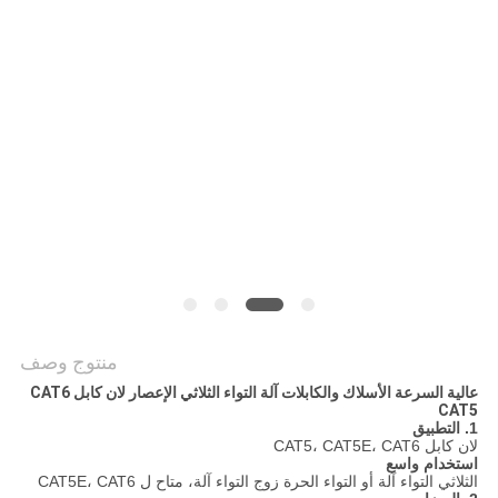
PRIVACY
POLICY
منتوج وصف
عالية السرعة الأسلاك والكابلات آلة التواء الثلاثي الإعصار لان كابل CAT6
CAT5
1. التطبيق
لان كابل CAT5، CAT5E، CAT6
استخدام واسع
الثلاثي التواء آلة أو التواء الحرة زوج التواء آلة، متاح ل CAT5E، CAT6