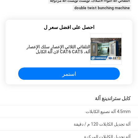
التلقائي آلة التواء الأسلاك، تويست تويست آلة مزدوجة
double twist bunching machine
احصل على افضل سعر ل
التلقائي الثلاثي الإعصار سلك الإعصار
آلة، CAT6 CAT5 لان آلة الكابل
استمر
كابل ستراندينغ آلة
4.5mm آلة تصنيع الكابلات
آلة تجديل الكابلات 120 م / دقيقة
آلة تجديل الكابلات المركزة