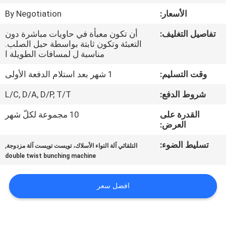
مراقبة
الأسعار:
By Negotiation
الجودة
تفاصيل التغليف:
أن تكون معبأة في حاويات مباشرة دون
التعبئة وتكون ثابتة بواسطة حبل الصلب.
اتصل
مناسبة ل لمسافات الطويلة ا
بنا
وقت التسليم:
1 شهر بعد استلام الدفعة الأولى
شروط الدفع:
L/C, D/A, D/P, T/T
أخبار
القدرة على
10 مجموعة لكلّ شهر
العرض:
اطلب
تسليط الضوء:
,
التلقائي آلة التواء الأسلاك، تويست تويست آلة مزدوجة
اقتباس
double twist bunching machine
خريطة
افضل سعر
الموقع