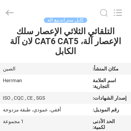
Machinery
Co.,ltd.
All
Rights
Reserved.
كابل ستراندينغ آلة
Developed
by
ECER
التلقائي الثلاثي الإعصار سلك
مسكن
الإعصار آلة، CAT6 CAT5 لان آلة
منتجات
الكابل
معلومات
مكان المنشأ:
الصين
عنا
اسم العلامة
Herrman
التجارية:
جولة
إصدار الشهادات:
ISO , CQC , CE , SGS
في
رقم الموديل:
أفقي، عمودي، طبقة مزدوجة
المعمل
الحد الأدنى
1 مجموعة
لكمية: