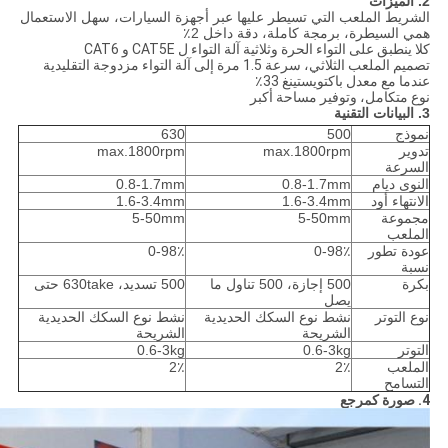
2. الميزات
الشريط الملعب التي تسيطر عليها عبر أجهزة السيارات، سهل الاستعمال
همي السيطرة، برمجة كاملة، دقة داخل 2٪
كلا ينطبق على التواء الحرة وثلاثية آلة التواء ل CAT5E و CAT6
تصميم الملعب الثلاثي، سرعة 1.5 مرة إلى آلة التواء مزدوجة التقليدية
عندما مع معدل باكتويستينغ 33٪
نوع متكامل، وتوفير مساحة أكبر
3. البيانات التقنية
نموذج
500
630
تدوير
max.1800rpm
max.1800rpm
السرعة
النوى ديام
0.8-1.7mm
0.8-1.7mm
الانتهاء أود
1.6-3.4mm
1.6-3.4mm
مجموعة
5-50mm
5-50mm
الملعب
عودة تطور
0-98٪
0-98٪
نسبة
بكرة
500 إجازة، 500 تناول ما
500 تسديد، 630take حتى
يصل
نوع التوتر
نشط نوع السكك الحديدية
نشط نوع السكك الحديدية
الشريحة
الشريحة
التوتر
0.6-3kg
0.6-3kg
الملعب
2٪
2٪
التسامح
4. صورة كمرجع