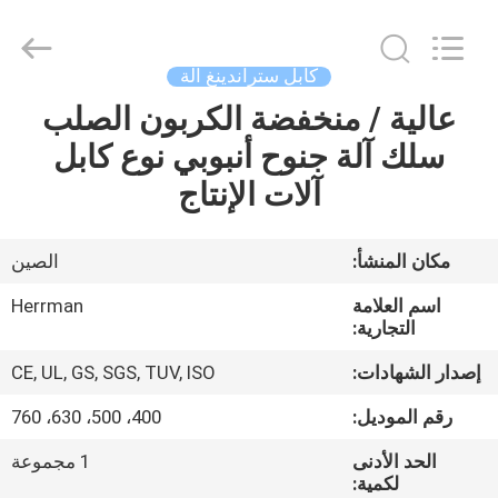
Machinery
Co.,ltd.
All
Rights
Reserved.
كابل ستراندينغ آلة
Developed
by
ECER
عالية / منخفضة الكربون الصلب
مسكن
سلك آلة جنوح أنبوبي نوع كابل
منتجات
آلات الإنتاج
معلومات
مكان المنشأ:
الصين
عنا
اسم العلامة
Herrman
التجارية:
جولة
إصدار الشهادات:
CE, UL, GS, SGS, TUV, ISO
في
رقم الموديل:
400، 500، 630، 760
المعمل
الحد الأدنى
1 مجموعة
لكمية: