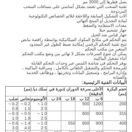
يصل قطرها إلى 3000 مم
تقنية السحب التي تعتمد بشكل أساسي على مسافات السحب
المزدوجة.
آلات التشكيل السابقة واللاحقة لتلائم الخصائص التكنولوجية
لمادة التجديل أو المنتج النهائي
معدات الاستقامة والضغط
جهاز تشحيم حبلا
جهاز قياس شد الحبل
يتم التحكم في مكابح المكوك الميكانيكية بواسطة راقصة بنابض
تتيح تقنية التحكم الرقمي إمكانية ضبط الطول غير المحدود
المتغير من مكتب التحكم
يمكن أن تتنوع السرعات بشكل لا نهائي من وضع مكتب التحكم
أثناء تشغيل الماكينة
يوفر التحكم في شاشة اللمس عبر وحدات التحكم القابلة
للبرمجة التحكم والتشغيل التلقائي بالكامل ، ومراقبة الماكينة ،
وإدارة البرامج ، وتسجيل البيانات وتخزينها ، ووظائف الخدمة
والصيانة
البيانات الفنية الرئيسية:
حجم البكرة
الأعلى.سرعة الدوران (دورة في
سلك ديا.(مم)
(مم)
الدقيقة)
6 ب
12 ب
18 ب
24 ب
الألومنيوم
نحاس
صلب
0.2 ~
0.2 ~
1.0 ~
900
1200
200
0.8
1.5
2.5
0.3 ~
0.5 ~
1.0 ~
800
900
315
1.0
1.8
2.5
0.6 ~
1.4 ~
1.0 ~
550
800
900
400
3.0
4.0
2.5