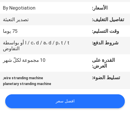
مراقبة
الأسعار:
By Negotiation
الجودة
تفاصيل التغليف:
تصدير التعبئة
اتصل
وقت التسليم:
75 يوما
بنا
شروط الدفع:
l / c، d / a، d / p، t / t أو بواسطة
التفاوض
أخبار
القدرة على
10 مجموعة لكلّ شهر
العرض:
تسليط الضوء:
,
اطلب
wire stranding machine
planetary stranding machine
اقتباس
افضل سعر
خريطة
الموقع