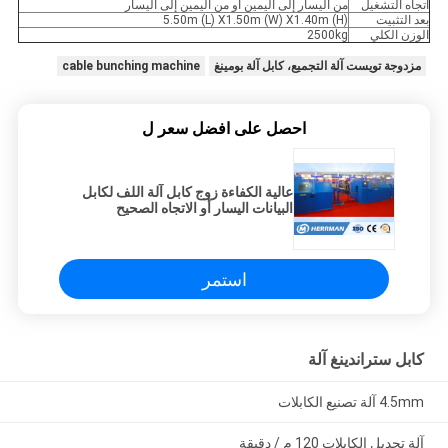
اتجاه التشغيل
من اليسار إلى اليمين أو من اليمين إلى اليسار
بعد التثبيت
5.50m (L) X1.50m (W) X1.40m (H)
الوزن الكلي
2500kg
مزدوجة تويست آلة التجميع، كابل آلة بومينغ
cable bunching machine
احصل على افضل سعر ل
عالية الكفاءة زوج كابل آلة اللف لكابل
البيانات اليسار أو الاتجاه الصحيح
استمر
كابل ستراندينغ آلة
4.5mm آلة تصنيع الكابلات
آلة تجديل الكابلات 120 م / دقيقة