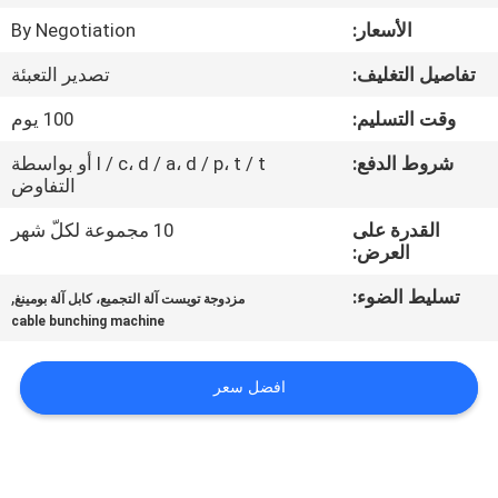
مراقبة
الأسعار:
By Negotiation
الجودة
تفاصيل التغليف:
تصدير التعبئة
اتصل
وقت التسليم:
100 يوم
بنا
شروط الدفع:
l / c، d / a، d / p، t / t أو بواسطة
التفاوض
أخبار
القدرة على
10 مجموعة لكلّ شهر
العرض:
تسليط الضوء:
,
اطلب
مزدوجة تويست آلة التجميع، كابل آلة بومينغ
cable bunching machine
اقتباس
افضل سعر
خريطة
الموقع