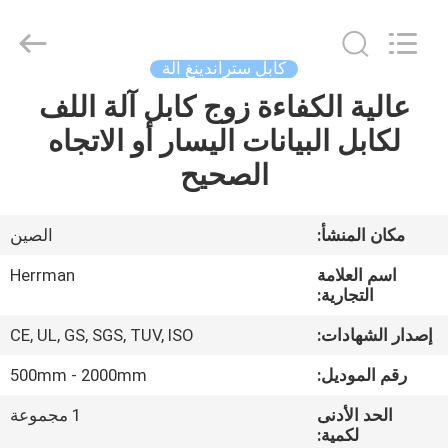
Machinery
Co.,ltd.
All
Rights
Reserved.
كابل ستراندينغ آلة
Developed
by
ECER
عالية الكفاءة زوج كابل آلة اللف
مسكن
لكابل البيانات اليسار أو الاتجاه
منتجات
الصحيح
معلومات
مكان المنشأ:
الصين
عنا
اسم العلامة
Herrman
التجارية:
جولة
إصدار الشهادات:
CE, UL, GS, SGS, TUV, ISO
في
رقم الموديل:
500mm - 2000mm
المعمل
الحد الأدنى
1 مجموعة
لكمية: