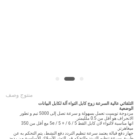
PRIVACY
POLICY
منتوج وصف
التلقائي عالية السرعة زوج كابل التواء آلة لكابل البيانات
الوضعية
مزدوجة تويست تعمل بسهولة و سرعة تصل إلى 5000 تبم و تطور
الانحراف هو أقل من 0.5 ملليمتر.
انها مناسبة لالتواء لان كابل القط 5 / 5e / 5 + / 6 مع أقل من 350
ميغاهرتز.
جهاز دفع قبالة يعتمد سرعة تنظيم التردد دفع النشط، يتم التحكم به عن
طريق سرعة تنظيم التردد والتحكم في التوتر الأسلاك الأساسية من ردود