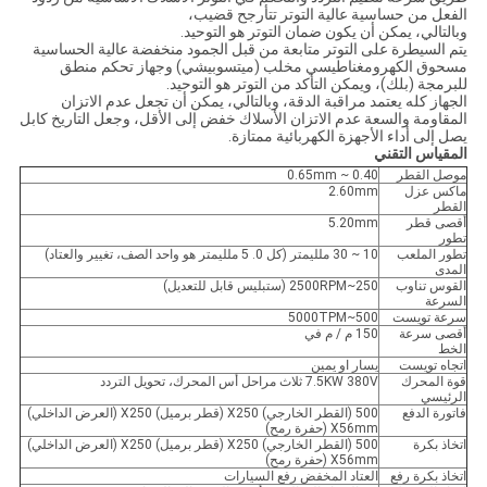
الفعل من حساسية عالية التوتر تتأرجح قضيب،
وبالتالي، يمكن أن يكون ضمان التوتر هو التوحيد.
يتم السيطرة على التوتر متابعة من قبل الجمود منخفضة عالية الحساسية
مسحوق الكهرومغناطيسي مخلب (ميتسوبيشي) وجهاز تحكم منطق
للبرمجة (بلك)، ويمكن التأكد من التوتر هو التوحيد.
الجهاز كله يعتمد مراقبة الدقة، وبالتالي، يمكن أن تجعل عدم الاتزان
المقاومة والسعة عدم الاتزان الأسلاك خفض إلى الأقل، وجعل التاريخ كابل
يصل إلى أداء الأجهزة الكهربائية ممتازة.
المقياس التقني
موصل القطر
0.40 ~ 0.65mm
ماكس عزل
2.60mm
القطر
أقصى قطر
5.20mm
تطور
تطور الملعب
10 ~ 30 ملليمتر (كل 0. 5 ملليمتر هو واحد الصف، تغيير والعتاد)
المدى
القوس تناوب
250~2500RPM (ستبليس قابل للتعديل)
السرعة
سرعة تويست
500~5000TPM
أقصى سرعة
150 م / م في
الخط
اتجاه تويست
يسار او يمين
قوة المحرك
7.5KW 380V ثلاث مراحل أس المحرك، تحويل التردد
الرئيسي
فاتورة الدفع
500 (القطر الخارجي) X250 (قطر برميل) X250 (العرض الداخلي)
X56mm (حفرة رمح)
اتخاذ بكرة
500 (القطر الخارجي) X250 (قطر برميل) X250 (العرض الداخلي)
X56mm (حفرة رمح)
اتخاذ بكرة رفع
العتاد المخفض رفع السيارات