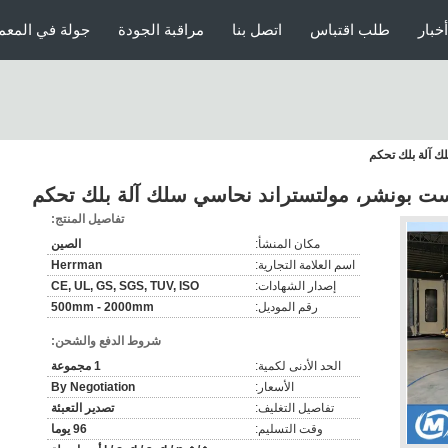
أخبار
طلب اقتباس
اتصل بنا
مراقبة الجودة
جولة في المعم
تفاصيل المنتج:
مكان المنشأ:
الصين
اسم العلامة التجارية:
Herrman
إصدار الشهادات:
CE, UL, GS, SGS, TUV, ISO
رقم الموديل:
500mm - 2000mm
شروط الدفع والشحن:
الحد الأدنى لكمية:
1 مجموعة
الأسعار:
By Negotiation
تفاصيل التغليف:
تصدير التعبئة
وقت التسليم:
96 يوما