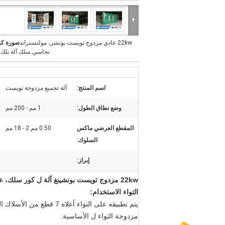
22kw عادي مزدوج تويست بونشر، مولتستراند
صورة كب
نحاسي سلك آلة بلك 
اسم المنتج:
آلة تجميع مزدوجة تويست
وضع نطاق الطول:
1 مم - 200 مم
المقطع العرضي ماكس
0.50 مم 2 - 18 مم
السلوك:
إبراز:
22kw مزدوج تويست بونشينغ آلة ل كور سلك، عادي مزدوج تويست بونشر
التواء الاستخدام:
يتم تطبيقه على التواء أعل
مزدوجة التواء ل الأساسية.