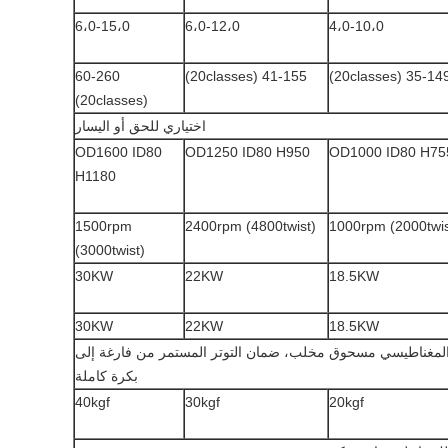
6،0-15،0
6،0-12،0
4،0-10،0
60-260
41-155 (20classes)
35-149 (20classe
(20classes)
اختياري للحق أو اليسار
OD1600 ID80
OD1250 ID80 H950
OD1000 ID80 H75
H1180
1500rpm
2400rpm (4800twist)
1000rpm (2000twis
(3000twist)
30KW
22KW
18.5KW
30KW
22KW
18.5KW
لمغناطيسي مسحوق مخلب، ضمان التوتر المستمر من فارغة إلى
بكرة كاملة
40kgf
30kgf
20kgf