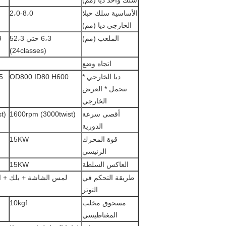
سلك واحد ديا (مم)
الأساسية سلك حبلا
2،0-8،0
الخارجي ديا (مم)
الملعب (مم)
6،3 حتي 52،3
s)
(24classes)
اتجاه وضع
ديا الخارجي *
OD800 ID80 H600
5
تتحمل * العرض
الخارجي
أقصى سرعة
1600rpm (3000twist)
t)
الدورية
قوة المحرك
15KW
الرئيسي
العاكس السلطة
15KW
طريقة التحكم في
لمس الشاشة + بلك + ا
التوتر
مسحوق مخلب
10kgf
المغناطيسي