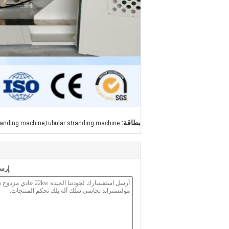
بطاقة:
randing machine,tubular stranding machine
إرسا