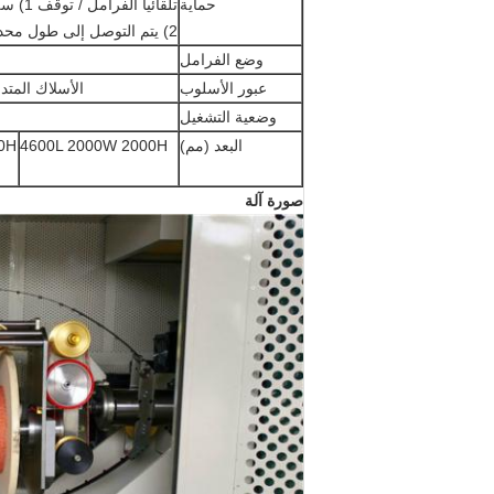
حماية
تلقائيا الفرامل / توقف 1) سلك داخل وخارج مكسورة
2) يتم التوصل إلى طول محددة مسبقا
وضع الفرامل
عبور الأسلوب
الأسلاك المتد
وضعية التشغيل
البعد (مم)
4600L 2000W 2000H
0H
صورة آلة