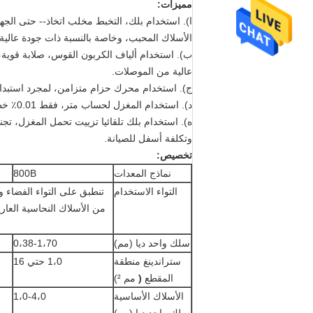
مميزات:
ا).
استخدام بلك، التخبط مخلب اتخاذ-- حتى الجهاز
الأسلاك المحبب، وخاصة بالنسبة ذات جودة عالي
ب).
استخدام ألياف الكربون القوس، صلابة قوية،
عالية من الموصلات.
ج).
استخدام محرك حزام متزامن، لمجرد استبدال 
د).
استخدام المغزل لحساب متر، فقط 0.01٪ خطأ لبعض الأسلاك والكابلات.
ه).
استخدام بلك تلقائيا تزييت تحمل المغزل، تجن
وتكلفة أسفل للصيانة.
تخصيص:
نماذج المعدات
800B
التواء الاستخدام
تنطبق على التواء الفضاء 
من الأسلاك النحاسية العارية
سلك واحد ديا (مم)
0،38-1،70
ستراندينغ منطقة
1،0 حتي 16
المقطع
(
مم ²)
الأسلاك الأساسية
1،0-4،0