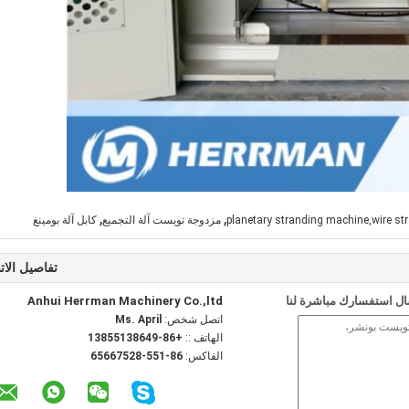
,
,
planetary stranding machine,wire st
مزدوجة تويست آلة التجميع
كابل آلة بومينغ
تفاصيل الات
ل استفسارك مباشرة لنا
Anhui Herrman Machinery Co.,ltd
اتصل شخص:
Ms. April
الهاتف ::
+86-13855138649
الفاكس:
86-551-65667528