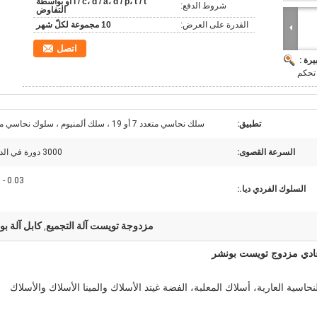
l / c، d / a، d / p، t / t أو بواسطة
شروط الدفع:
التفاوض
القدرة على العرض:
10 مجموعة لكلّ شهر
اتصل
يرة :
تحكم
تطبيق:
سلك نحاسي متعدد 7 أو 19 ، سلك ألمنيوم ، سلوك نحاسي معلب
السرعة القصوى:
3000 دورة في الدقيقة
0.03 - 6 مم
السلوك الفردي ديا.:
مزدوجة تويست آلة التجميع
كابل آلة بو
,
اه 7 قطع من الأسلاك النحاسية العارية، أسلاك المعلبة، الفضة غيتد الأسلاك والمينا الأسلاك والأسلاك