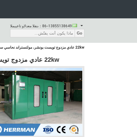
86--13855138649
المبيعات والدعم الفنى：
Go
22kw عادي مزدوج تويست بونشر، مولتستراند نحاسي سلك آلة بلك تحكم
22kw عادي مزدوج تويست بونشر، مولتستراند نحاسي سلك آلة بلك تحكم