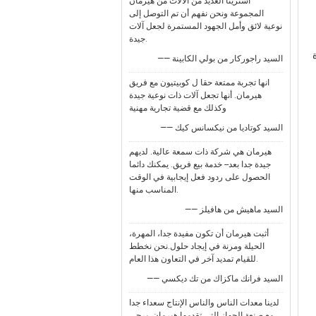
اشترينا العديد من الآلات من هيرمان
المجموعة ونحن نفهم أن تم التوصل إلى
نوعية لائق وأمل الجهود المستمرة لجعل آلات
جيدة.
—— السيد راجوركار من بولي الكابينة
انها تجربة ممتعة حقا ل كوبيتيون مع فريق
هيرمان. أنها تجعل آلات ذات نوعية جيدة
وكذلك مع قضية تجارية مهنية
—— السيد كوتاديا من نيكسانس كيك
هيرمان هي شركة ذات سمعة عالية. لديهم
جيدة جدا بعد-- خدمة بيع فريق. يمكنك دائما
الحصول على ردود فعل إيجابية في الوقت
المناسب منها.
—— السيد ماهيش من هافيلز
أثبت هيرمان أن تكون مفيدة جدا، المهرة،
الحيلة ومرنة في إيجاد حلول.نحن نخطط
للقيام تمديد آخر في التعاون هذا العام.
—— السيد فرانك ماكزاك من تك ديكسي
لدينا معدات الناس والناس الإنتاج سعداء جدا
مع صنعة الجهاز التي تقدمها هيرمان. يرجى