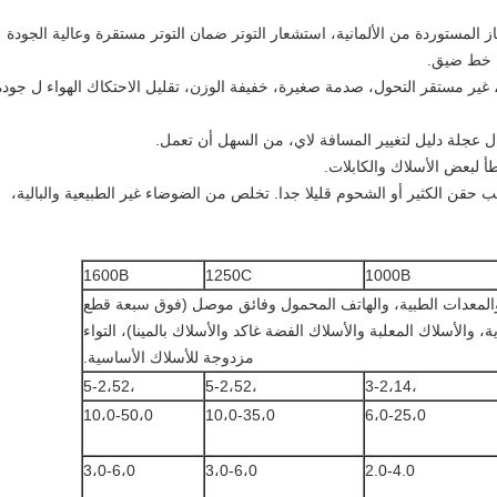
 المستوردة من الألمانية، استشعار التوتر ضمان التوتر مستقرة وعالية الجودة
ة خط ضيق.
 غير مستقر التحول، صدمة صغيرة، خفيفة الوزن، تقليل الاحتكاك الهواء ل جودة
عجلة دليل لتغيير المسافة لاي، من السهل أن تعمل.
ب حقن الكثير أو الشحوم قليلا جدا.
تخلص من الضوضاء غير الطبيعية والبالية،
1600B
1250C
1000B
والمعدات الطبية، والهاتف المحمول وفائق موصل (فوق سبعة قطع
، والأسلاك المعلبة والأسلاك الفضة غاكد والأسلاك بالمينا)، التواء
مزدوجة للأسلاك الأساسية.
،5-2،52
،5-2،52
،3-2،14
10،0-50،0
10،0-35،0
6،0-25،0
3،0-6،0
3،0-6،0
2.0-4.0