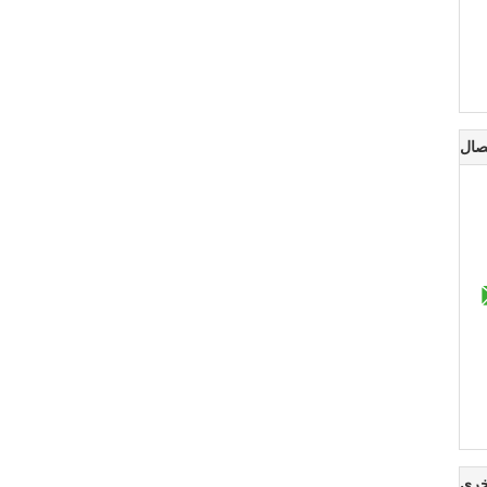
صال
خرى