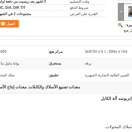
وقت التسليم:
3 أشهر بعد ريسيت من دفعة أولى
شروط الدفع:
/C, D/A, D/P, T/T
القدرة على العرض:
مجموعات 2 في الشهر
اتصل
يرة :
3x415V ± 5 ٪ ، 50Hz ± 1Hz
مركز هيغ:
1000 م
يرقة
يستغرق:
بوابة تناول ما
الصين العلامة التجارية الشهيرة
تطبيق:
سلك المحو
معدات تصنيع الأسلاك والكابلات
معدات إنتاج الأس
,
زبوسد آلة الكابل
أسلاك المحولات.