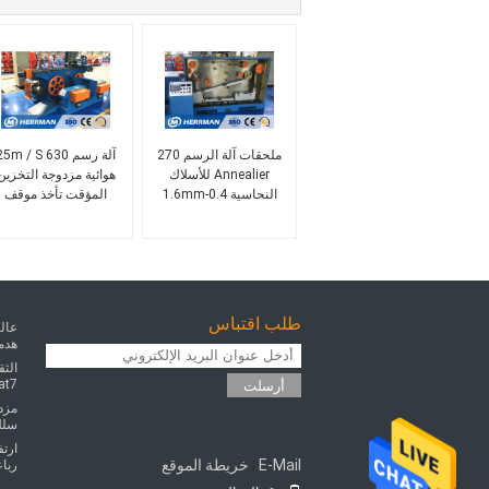
ملحقات آلة الرسم 270
آلة رسم 5m / S 630
Annealier للأسلاك
هوائية مزدوجة التخزين
النحاسية 0.4-1.6mm
المؤقت تأخذ موقف
طلب اقتباس
عالي
هدم
الثق
6 cat7
أرسلت
مزدو
سلك و ك
ارتف
E-Mail
خريطة الموقع
رباع
|