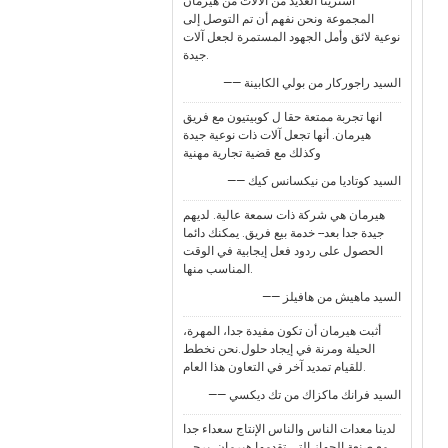
اشترينا العديد من الآلات من هيرمان
المجموعة ونحن نفهم أن تم التوصل إلى
نوعية لائق وأمل الجهود المستمرة لجعل آلات
جيدة.
—— السيد راجوركار من بولي الكابينة
انها تجربة ممتعة حقا ل كوبيتيون مع فريق
هيرمان. أنها تجعل آلات ذات نوعية جيدة
وكذلك مع قضية تجارية مهنية
—— السيد كوتاديا من نيكسانس كيك
هيرمان هي شركة ذات سمعة عالية. لديهم
جيدة جدا بعد-- خدمة بيع فريق. يمكنك دائما
الحصول على ردود فعل إيجابية في الوقت
المناسب منها.
—— السيد ماهيش من هافيلز
أثبت هيرمان أن تكون مفيدة جدا، المهرة،
الحيلة ومرنة في إيجاد حلول.نحن نخطط
للقيام تمديد آخر في التعاون هذا العام.
—— السيد فرانك ماكزاك من تك ديكسي
لدينا معدات الناس والناس الإنتاج سعداء جدا
مع صنعة الجهاز التي تقدمها هيرمان. يرجى