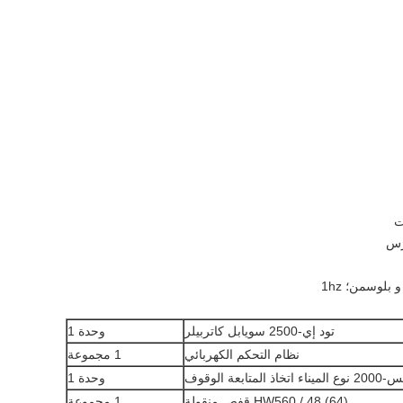
تود إي-2500 سويابل كاتربيلر
وحدة 1
نظام التحكم الكهربائي
1 مجموعة
 نوع الميناء اتخاذ المتابعة الوقوف
وحدة 1
HW560 / 48 (64) قفص منقولة
1 مجموعة