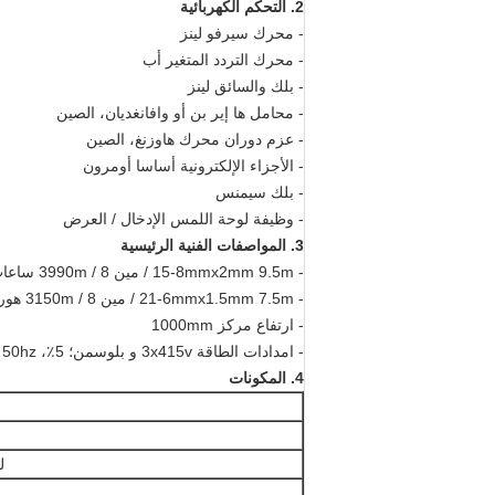
2. التحكم الكهربائية
- محرك سيرفو لينز
- محرك التردد المتغير أب
- بلك والسائق لينز
- محامل ها إير بن أو وافانغديان، الصين
- عزم دوران محرك هاوزنغ، الصين
- الأجزاء الإلكترونية أساسا أومرون
- بلك سيمنس
- وظيفة لوحة اللمس الإدخال / العرض
3. المواصفات الفنية الرئيسية
- 15-8mmx2mm 9.5m / مين 3990m / 8 ساعات
- 21-6mmx1.5mm 7.5m / مين 3150m / 8 هورس
- ارتفاع مركز 1000mm
- امدادات الطاقة 3x415v و بلوسمن؛ 5٪، 50hz و بلوسمن؛ 1hz
4. المكونات
لس-2000