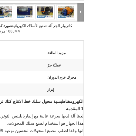
كاتربيلر الجر آلة تصنيع الأسلاك الكهربائية
صورة كب
1000MM مركز هيغ
مزود الطاقة:
عمليّة جرّ:
محرك عزم الدوران:
إبراز:
الكهرومغناطيسية محول سلك خط الانتاج كتك تران
1 المقدمة
لدينا آلة لديها سرعة عالية مع إنفاريابلينس التوتر.
هذا الجهاز هو استخدام لصنع سلك المحولات.
انها وفقا لطلب مصنع المحولات لتحسين نوعية ال