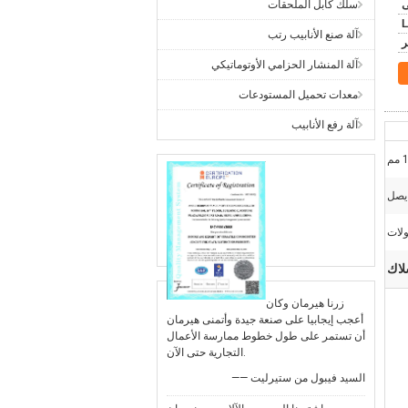
سلك كابل الملحقات
L
آلة صنع الأنابيب رتب
آلة المنشار الحزامي الأوتوماتيكي
معدات تحميل المستودعات
آلة رفع الأنابيب
م
 يصل
لات
لاك
زرنا هيرمان وكان
أعجب إيجابيا على صنعة جيدة وأتمنى هيرمان
أن تستمر على طول خطوط ممارسة الأعمال
التجارية حتى الآن.
—— السيد فيبول من ستيرليت