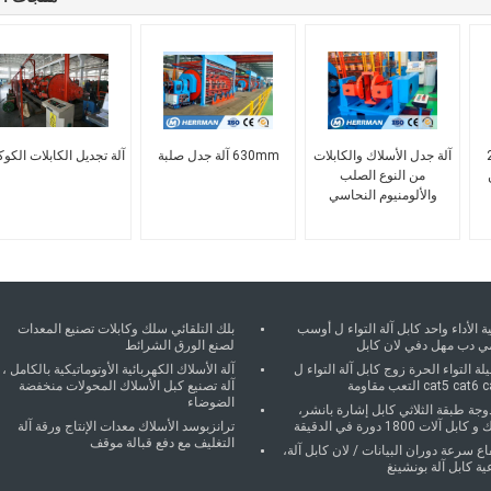
2
آلة جدل الأسلاك والكابلات
630mm آلة جدل صلبة
آلة تجديل الكابلات الكوك
من النوع الصلب
والألومنيوم النحاسي
ة الأداء واحد كابل آلة التواء ل أوسب
بلك التلقائي سلك وكابلات تصنيع المعدات
ي دب مهل دفي لان كابل
لصنع الورق الشرائط
يلة التواء الحرة زوج كابل آلة التواء ل
آلة الأسلاك الكهربائية الأوتوماتيكية بالكامل ،
cat5 cat التعب مقاومة
آلة تصنيع كبل الأسلاك المحولات منخفضة
الضوضاء
جة طبقة الثلاثي كابل إشارة بانشر،
ابل آلات 1800 دورة في الدقيقة
ترانزبوسد الأسلاك معدات الإنتاج ورقة آلة
التغليف مع دفع قبالة موقف
اع سرعة دوران البيانات / لان كابل آلة،
ية كابل آلة بونشينغ