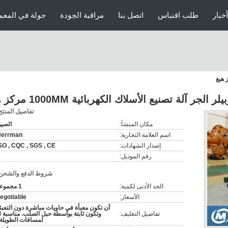
أخبار
طلب اقتباس
اتصل بنا
مراقبة الجودة
جولة في المعم
لر الجر آلة تصنيع الأسلاك الكهربائية 1000MM مركز هيغ
تفاصيل المنتج
مكان المنشأ:
الصي
اسم العلامة التجارية:
Herrman
إصدار الشهادات:
SO , CQC , SGS , CE
رقم الموديل:
شروط الدفع والشحن
الحد الأدنى لكمية:
1 مجموعة
الأسعار:
egotiable
أن تكون معبأة في حاويات مباشرة دون التعبئ
تفاصيل التغليف:
وتكون ثابتة بواسطة حبل الصلب. مناسبة 
لمسافات الطويلة 