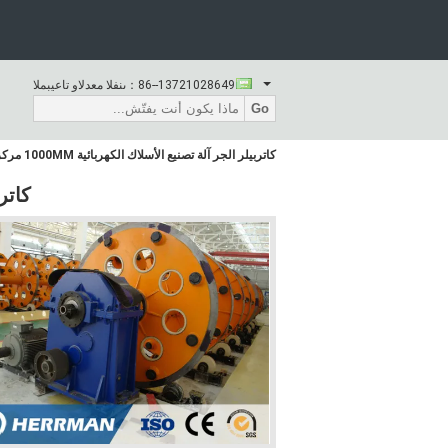
86--13721028649
المبيعات والدعم الفنى：
Go
كاتربيلر الجر آلة تصنيع الأسلاك الكهربائية 1000MM مركز هيغ
كاتربي