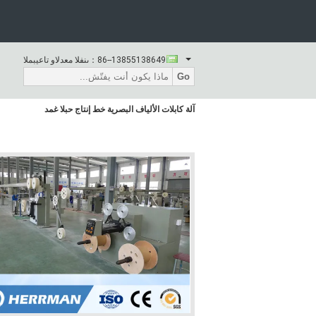
86--13855138649
المبيعات والدعم الفنى：
Go
آلة كابلات الألياف البصرية خط إنتاج حبلا غمد