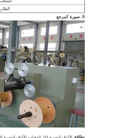
الملعب
الطارد
5. صورة كمرجع
,
بطاقة:
الألياف البصرية كابل المعدات
الألياف البصرية كا