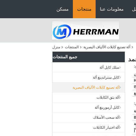
ل
معلومات عنا
منتجات
مسكن
آلة تصنيع كابلات الألياف البصرية
المنتجات
منزل
جميع المنتجات
غمد
:
سلك كابل آلة
ن
كابل ستراندينغ آلة
I
آلة تصنيع كابلات الألياف البصرية
غ
آلة بثق الكابلات
:
كابل أرمورينغ آلة
B
آلة سحب الأسلاك
ة
ل
آلة اختبار الكابلات
ا