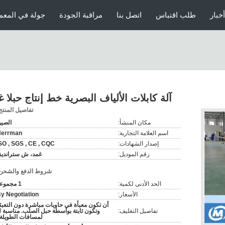
أخبار
طلب اقتباس
اتصل بنا
مراقبة الجودة
جولة في المعم
آلة كابلات الألياف البصرية خط إنتاج حبلا 
تفاصيل المنتج
مكان المنشأ:
الصي
اسم العلامة التجارية:
Herrman
إصدار الشهادات:
SO , SGS , CE , CQC
رقم الموديل:
غمد، ش ستراندين
شروط الدفع والشحن
الحد الأدنى لكمية:
1 مجموعة
الأسعار:
y Negotiation
أن تكون معبأة في حاويات مباشرة دون التعبئ
تفاصيل التغليف:
وتكون ثابتة بواسطة حبل الصلب. مناسبة 
لمسافات الطويلة 