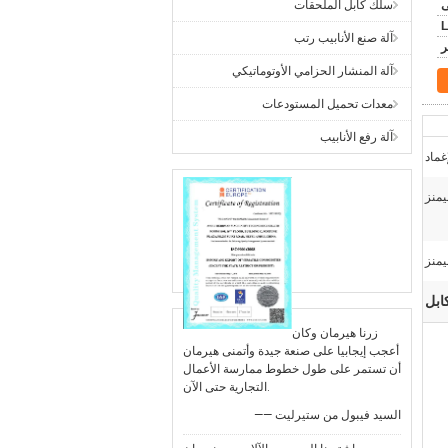
ى
سلك كابل الملحقات
L
آلة صنع الأنابيب رتب
آلة المنشار الحزامي الأوتوماتيكي
معدات تحميل المستودعات
آلة رفع الأنابيب
منز
منز
ابل
زرنا هيرمان وكان
أعجب إيجابيا على صنعة جيدة وأتمنى هيرمان
أن تستمر على طول خطوط ممارسة الأعمال
التجارية حتى الآن.
—— السيد فيبول من ستيرليت