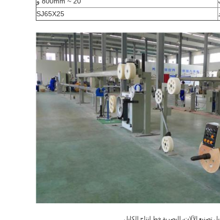
20 ~ 800mm و
SJ65X25
,
بل تصنيع الآلات
البصرية خط إنتاج الكابل