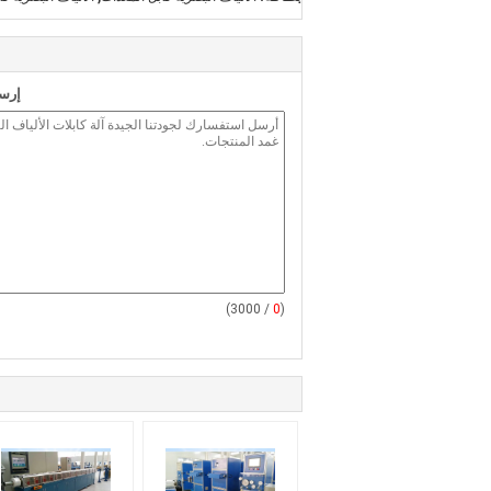
إرسا
/ 3000)
0
(