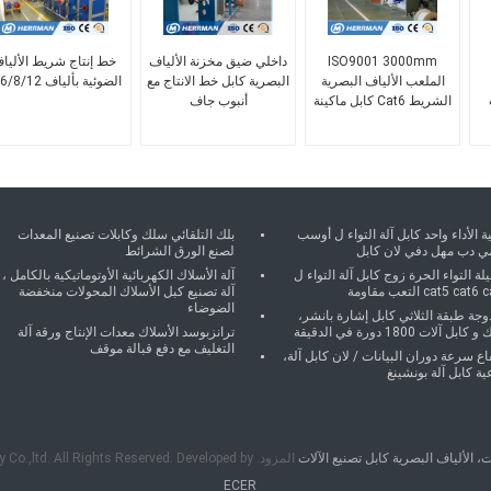
ISO9001 3000mm
داخلي ضيق مخزنة الألياف
خط إنتاج شريط الأليا
الملعب الألياف البصرية
البصرية كابل خط الانتاج مع
الضوئية بألياف 4/6/8/12
الشريط Cat6 كابل ماكينة
أنبوب جاف
ة الأداء واحد كابل آلة التواء ل أوسب
بلك التلقائي سلك وكابلات تصنيع المعدات
ي دب مهل دفي لان كابل
لصنع الورق الشرائط
يلة التواء الحرة زوج كابل آلة التواء ل
آلة الأسلاك الكهربائية الأوتوماتيكية بالكامل ،
cat5 cat التعب مقاومة
آلة تصنيع كبل الأسلاك المحولات منخفضة
الضوضاء
جة طبقة الثلاثي كابل إشارة بانشر،
ابل آلات 1800 دورة في الدقيقة
ترانزبوسد الأسلاك معدات الإنتاج ورقة آلة
التغليف مع دفع قبالة موقف
اع سرعة دوران البيانات / لان كابل آلة،
ية كابل آلة بونشينغ
، الألياف البصرية كابل تصنيع الآلات
المزود. Copyright © 2018 - 2025 Anhui Herrman Machinery Co.,ltd. All Rights Reserved. Developed by
ECER