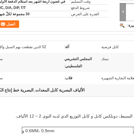
وقت التسليم:
في غضون أربعة أشهر بعد استلام الدفعة الأول
شروط الدفع:
/C, D/A, D/P, T/T
القدرة على العرض:
30 مجموعة لكلّ شهر
اتصل
يرة :
كابل فرضية
آلة:
SZ الذين تقطعت بهم السبل والإغماد
نسك
المجلس التشريعي
سي
الفلسطيني:
لامة التجارية الشهيرة
قلاب:
سي
الألياف البصرية كابل المعدات
البصرية خط إنتاج الك
,
دوبلكس كابل و كابل التوزيع الذي لديه النوى 2 ~ 12 الألياف.
0.6MM، 0.9mm و