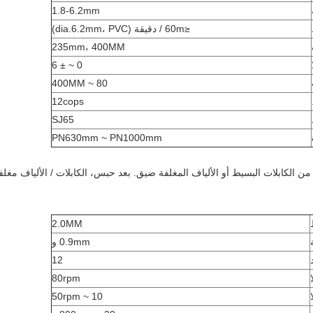
1.8-6.2mm
≤60m / دقيقة (dia.6.2mm، PVC)
235mm، 400MM
0 ~ ± 6
80 ~ 400MM
12cops
SJ65
PN630mm ~ PN1000mm
بعد حبس، الكابلات / الألياف مغلف
2.0MM
0.9mm و
12
80rpm
10 ~ 50rpm