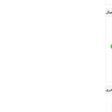
صال
خرى