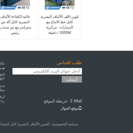
تلوين اللف الألياف البصرية
عالية الكفاءة الألياف
كابل خط الانتاج مع
البصرية كابل آلة ش
السيارات - مركزية
ستراندر مع ش مذبذب
3000M / دقيقة
رئيس
طلب اقتباس
عالي
هدم
الثق
6 cat7
أرسلت
مزدو
سلك و ك
ارتف
E-Mail
خريطة الموقع
رباع
|
موقع الجوال
سياسة الخصوصية
|
الصين الألياف البصرية كابل المعدات