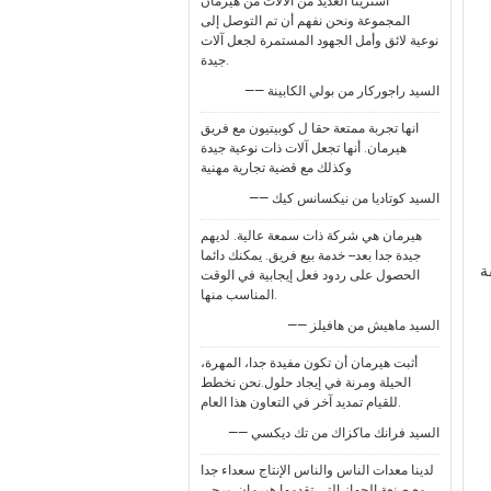
اشترينا العديد من الآلات من هيرمان
المجموعة ونحن نفهم أن تم التوصل إلى
نوعية لائق وأمل الجهود المستمرة لجعل آلات
جيدة.
—— السيد راجوركار من بولي الكابينة
انها تجربة ممتعة حقا ل كوبيتيون مع فريق
هيرمان. أنها تجعل آلات ذات نوعية جيدة
وكذلك مع قضية تجارية مهنية
—— السيد كوتاديا من نيكسانس كيك
هيرمان هي شركة ذات سمعة عالية. لديهم
جيدة جدا بعد-- خدمة بيع فريق. يمكنك دائما
ة
الحصول على ردود فعل إيجابية في الوقت
المناسب منها.
—— السيد ماهيش من هافيلز
أثبت هيرمان أن تكون مفيدة جدا، المهرة،
الحيلة ومرنة في إيجاد حلول.نحن نخطط
للقيام تمديد آخر في التعاون هذا العام.
—— السيد فرانك ماكزاك من تك ديكسي
لدينا معدات الناس والناس الإنتاج سعداء جدا
مع صنعة الجهاز التي تقدمها هيرمان. يرجى