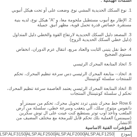
السمات الهيكلية :
1. نوع السكك الحديدية المشي نوع.
وضعت على أو تحت هيكل أنبوبي
2. الإطار مع أنبوب مستطيل ملحومة معا، و "A" هيكل نوع، لديه بنية
مستقرة.
خصائص قدرة تحمل قوية، مظهر أنيق.
جميلة
3. المصعد دليل السكك الحديدية لارتفاع القوة والخطي دليل المتداول
(دليل خطي السكك الحديدية الزوج)
4. خط نقل يتبنى الثابت والعتاد مربع، انتقال عزم الدوران، انخفاض
مستوى الضجيج
5. اتخاذ المتابعة المحرك الرئيسي
a. اتخاذ-- متابعة المحرك الرئيسي دس سرعة تنظيم المحرك، تحكم
للمنتجات سلسلة كونتيننتال
B. اتخاذ المتابعة المحرك الرئيسي يعتمد العاصمة سرعة تنظيم المحرك،
تحكم ل سلسلة كونتيننتال المنتجات
6.Row خط محرك يتبنى تردد تحويل محرك، تحكم من سيمنز أو
دانفوس منتوج، سلك، آلي يتعقب وسرعة خطي، سلسلة من أرض
الملعب وتأخذ أوب توتر يستطيع كنت عينت على ال توش سكرين
(سيمنس) العملية بلك تحكم قابل للبرمجة مع مختلف المضيف من
الانتشار.
المؤشرات الفنية الاساسية
نموذج
ALSP.ALF1250
ALSP.ALF2000
ALSP.ALF2500
LSP.ALF3150