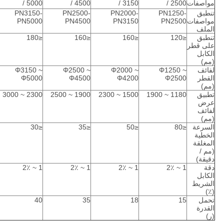
مواصفات
/ 2500
/ 3150
/ 4500
/ 5000
تنطبق
PN1250-
PN2000-
PN2500-
PN3150-
مواصفات
PN2500
PN3150
PN4500
PN5000
الملف
تنطبق
≤120
≤160
≤160
≤180
على قطر
الكابل
(مم)
لفائف
Φ1250 ~
Φ2000 ~
Φ2500 ~
Φ3150 ~
القطر
Φ2500
Φ4200
Φ4500
Φ5000
(مم)
تطبيق
1180 ~ 1900
1500 ~ 2300
1900 ~ 2500
2300 ~ 3000
عرض
لفائف
(مم)
السرعة
≤80
≤50
≤35
≤30
الخطية
المغلقة
(مم /
دقيقة)
دقة
1 ~ 2٪
1 ~ 2٪
1 ~ 2٪
1 ~ 2٪
الكابل
الشريط
(٪)
تحمل
15
18
35
40
القدرة
(ر)