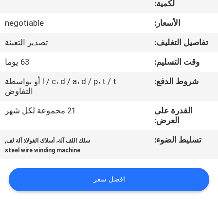
لكمية:
مراقبة
الجودة
الأسعار:
negotiable
تفاصيل التغليف:
تصدير التعبئة
اتصل
وقت التسليم:
63 يوما
بنا
شروط الدفع:
l / c، d / a، d / p، t / t أو بواسطة
التفاوض
أخبار
القدرة على
21 مجموعة لكل شهر
العرض:
اطلب
تسليط الضوء:
,
سلك اللف آلة، أسلاك الفولاذ آلة لف
اقتباس
steel wire winding machine
خريطة
افضل سعر
الموقع