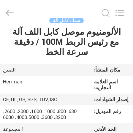
Anhui
Herrman
Machinery
Co.,ltd.
All
سلك كابل آلة
Rights
Reserved.
الألومنيوم موصل كابل اللف آلة
مسكن
Developed
by
ECER
مع رئيس الربط 100M / دقيقة
منتجات
سرعة الخط
معلومات
مكان المنشأ:
الصين
عنا
اسم العلامة
Herrman
التجارية:
جولة
إصدار الشهادات:
CE, UL, GS, SGS, TUV, ISO
في
رقم الموديل:
630، 800، 1000، 1600، 2000، 2600،
المعمل
3200، 3600، 4000،5000، 6000
الحد الأدنى
1 مجموعة