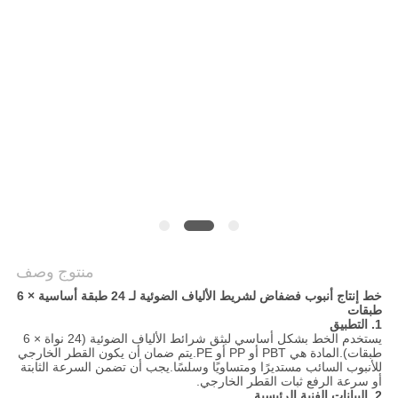
PRIVACY
POLICY
منتوج وصف
خط إنتاج أنبوب فضفاض لشريط الألياف الضوئية لـ 24 طبقة أساسية × 6
طبقات
1. التطبيق
يستخدم الخط بشكل أساسي لبثق شرائط الألياف الضوئية (24 نواة × 6
طبقات).المادة هي PBT أو PP أو PE.يتم ضمان أن يكون القطر الخارجي
للأنبوب السائب مستديرًا ومتساويًا وسلسًا.يجب أن تضمن السرعة الثابتة
أو سرعة الرفع ثبات القطر الخارجي.
2. البيانات الفنية الرئيسية