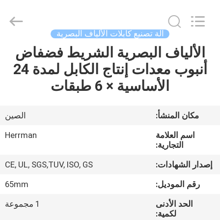
2025
Anhui
Herrman
Machinery
Co.,ltd.
آلة تصنيع كابلات الألياف البصرية
All
Rights
Reserved.
الألياف البصرية الشريط فضفاض
مسكن
Developed
by
أنبوب معدات إنتاج الكابل لمدة 24
ECER
منتجات
الأساسية × 6 طبقات
معلومات
مكان المنشأ:
الصين
عنا
اسم العلامة
Herrman
التجارية:
جولة
إصدار الشهادات:
CE, UL, SGS,TUV, ISO, GS
في
رقم الموديل:
65mm
المعمل
الحد الأدنى
1 مجموعة
لكمية: