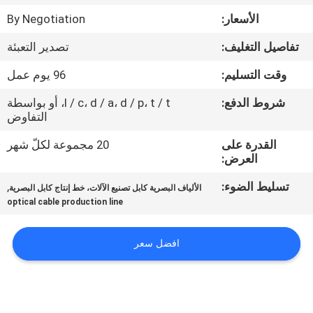
مراقبة
الأسعار:
By Negotiation
الجودة
تفاصيل التغليف:
تصدير التعبئة
اتصل
وقت التسليم:
96 يوم عمل
بنا
شروط الدفع:
l / c، d / a، d / p، t / t، أو بواسطة
التفاوض
أخبار
القدرة على
20 مجموعة لكلّ شهر
العرض:
تسليط الضوء:
,
اطلب
الألياف البصرية كابل تصنيع الآلات، خط إنتاج كابل البصرية
optical cable production line
اقتباس
افضل سعر
خريطة
الموقع