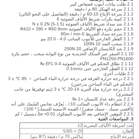
2.1 طلب بيانات أنبوب فضفاض كبير
2.1.1 سرعة الهيكل 80 م / دقيقة
2.1.2 سرعة الإنتاج 10-60 م / دقيقة (التفاصيل على النحو التالي)
2.1.3 كمية بكرات شريط الألياف الضوئية 6
2.1.4 شد سداد شريط الألياف الضوئية (1.5-5) N ± 0.2N
2.1.5 حجم بكرة دفع الألياف الضوئية Φ410 × 390 × Φ50.8mm
2.1.6 سرعة سداد الشريط 0-80m / min
2.1.7 القطر الخارجي للأنبوب السائب 4.0 - 20.0 مم
2.1.8 سحب الشد 10-100N
2.1.9 شد الكابستان الإضافي 20-200N
2.1.10 السفر عبر السكك الحديدية من نوع البوابة
سحب ، حجم بكرة
PN1250-PN1600
2.1.11 نطاق التحكم في الألياف الضوئية EFL 0-4 ‰
2.1.12 القطر الخارجي حتى ≤0.1mm
2.2 طلبات أخرى
2.2.1 درجة حرارة الغرفة في درجة حرارة الماء الساخن ～ 85 ℃ ± 3
(التحكم في الماء الساخن بدرجتين)
2.2.2 درجة حرارة مياه التبريد 14-20 ℃ ± 3 (يتم توفيرها من جانب
المشتري)
2.2.3 متر دقة عداد كابستان <1 ‰
2.2.4 انتظام داء الأنبوب السائب 10٪ ، يُعرَّف تجانس السُمك على أنه
[(أقصى سمك - سمك صغير) / القيمة الاسمية للسمك] * 100٪
2.2.5 التوهين الإضافي بعد الأنبوب المفكوك Δα <0.01 ديسيبل / كم
3. المواصفات الفنية
عدد أشرطة الألياف البصرية
12
الطارد
SJ65 × 25
سرعة الإنتاج
ماكس 70 م / دقيقة (Ф7 مم)