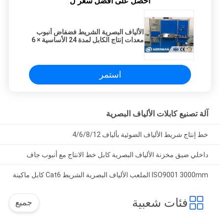
احصل على افضل سعر ل
الألياف البصرية الشريط فضفاض أنبوب
معدات إنتاج الكابل لمدة 24 الأساسية × 6
طبقات
استمر
آلة تصنيع كابلات الألياف البصرية
خط إنتاج شريط الألياف الضوئية بألياف 4/6/8/12
داخلي ضيق مخزنة الألياف البصرية كابل خط الانتاج مع أنبوب جاف
ISO9001 3000mm الملعب الألياف البصرية الشريط Cat6 كابل ماكينة
فئات شعبية
جميع