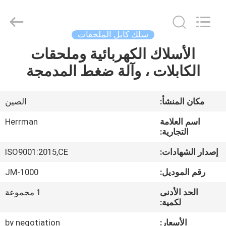
Herrman
Machinery
Co.,ltd.
All
Rights
سلك كابل الملحقات
Reserved.
Developed
الأسلاك الكهربائية وملحقات
مسكن
by
ECER
الكابلات ، وآلة ضغط المدمجة
منتجات
مكان المنشأ:
الصين
معلومات
اسم العلامة
Herrman
عنا
التجارية:
إصدار الشهادات:
ISO9001:2015,CE
جولة
رقم الموديل:
JM-1000
في
الحد الأدنى
1 مجموعة
المعمل
لكمية:
الأسعار:
by negotiation