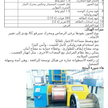
6
اجتياز قوة المحرك
1.5 كيلو واط
7
نوع العبور
نقل قضيب المسمار وعكس محرك التيار
المتردد المؤازر
8
قوة محرك الوحدة
1.5 كيلو واط
الهيدروليكية
9
جهد إمداد الطاقة
380 فولت (± 10٪)
10
تردد امدادات الطاقة
60 هرتز (± 2٪)
11
نوع الفرامل
قرص
ميزات الهيكل:
نوع العبور: يقودها برغي الرصاص ومحرك سيرفو AC يؤدي إلى تغيير
الاتجاه ،
تتبع وضبط مساحة الاجتياز تلقائيًا.
يتم استخدام هيدروليكي كامل للتثبيت ، وآمن كثيرًا.
يوجد مفتاح إيقاف للطوارئ ، وغطاء حماية به مفتاح أمان.
يمكن ربط نظام الفرامل مع المعدات الأخرى ، مثل انهيار القضيب ،
لتحسين السلامة.
إن رافعة الأسطوانة عبارة عن هيكل توسعة للرافعة ، وهي آمنة وسهلة
التشغيل.
هاء صورة المنتج