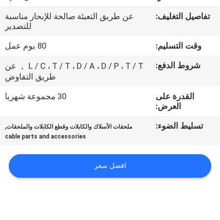
مراقبة
تفاصيل التغليف:
عن طريق التعبئة صالحة للإبحار مناسبة
الجودة
للتصدير
وقت التسليم:
80 يوم عمل
اتصل
شروط الدفع:
L / C ، T / T ، D / A ، D / P ، T / T ， عن
بنا
طريق التفاوض
القدرة على
30 مجموعة شهريا
أخبار
العرض:
تسليط الضوء:
,
ملحقات الأسلاك والكابلات وقطع الكابلات والملحقات
اطلب
cable parts and accessories
اقتباس
افضل سعر
خريطة
الموقع