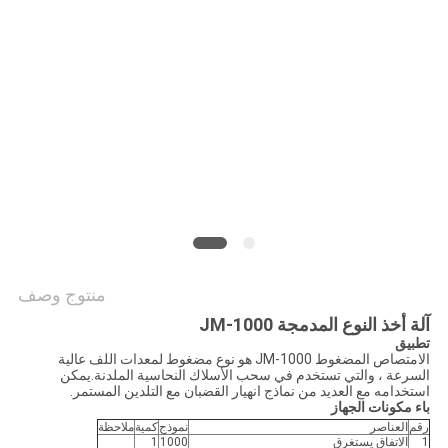
PRIVACY
POLICY
منتوج وصف
آلة أخذ النوع المدمجة JM-1000
تطبيق
الامتصاص المضغوط JM-1000 هو نوع مضغوط لمعدات اللف عالية
السرعة ، والتي تستخدم في سحب الأسلاك النحاسية الملدنة.يمكن
استخدامه مع العديد من نماذج انهيار القضبان مع التلدين المستمر.
باء مكونات الجهاز
رقم
العناصر
نموذج
كمية
ملاحظة
1
الاتفاق يستغرق
1000
1