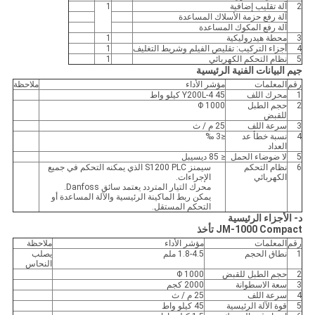
2
آلة تقليب إضافية
1
آلة رفع حزمة الأسلاك المساعدة
آلة رفع المكوك المساعدة
3
محطة هيدروليكية
1
4
أجزاء التركيب: تقليص الفيلم وشريط التغليف
1
5
نظام التحكم الكهربائي
1
جيم البيانات الفنية الرئيسية
رقم
المعلمات
مؤشر الأداء
ملاحظة
1
محرك اللف
Y200L-4 45 كيلو واط
2
حجم الطبل
Φ 1000
للقبض
3
سرعة اللف
25 م / ث
4
نسبة خطأ عد
≤3 ‰
العداد
5
لا ضوضاء الحمل
≤ 85 ديسيبل
6
نظام التحكم
سيمنز S1200 PLC الذي يمكنه التحكم في جميع
الكهربائي
الإجراءات.
محرك التيار المتردد يعتمد سائق Danfoss.
يمكن ربط الماكينة الرئيسية والآلة المساعدة أو
التحكم المستقل.
د- الأجزاء الرئيسية
JM-1000 Compact تأخذ
رقم
المعلمات
مؤشر الأداء
ملاحظة
1
نطاق الحجم
1.8-4.5 ملم
يصلب
النحاس
2
حجم الطبل للقبض
Φ 1000
3
سعة الاسطوانة
2000 كجم
4
سرعة اللف
25 م / ث
5
قوة الآلة الرئيسية
45 كيلو واط