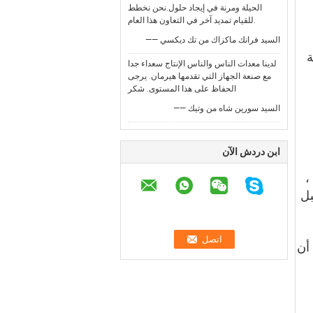
الحيلة ومرنة في إيجاد حلول.نحن نخطط
للقيام تمديد آخر في التعاون هذا العام.
—— السيد فرانك ماكزاك من تك ديكسي
ة
لدينا معدات الناس والناس الإنتاج سعداء جدا
مع صنعة الجهاز التي تقدمها هيرمان. يرجى
الحفاظ على هذا المستوى. شكر
—— السيد سورين شاه من وتيك
ابن دردش الآن
3. سخان التردد المتوسط: نطاق درجة حرارة التسخين للحبل 60 130 ℃ ، تعديل درجة الحرارة PLD ،
الحبل
 أن