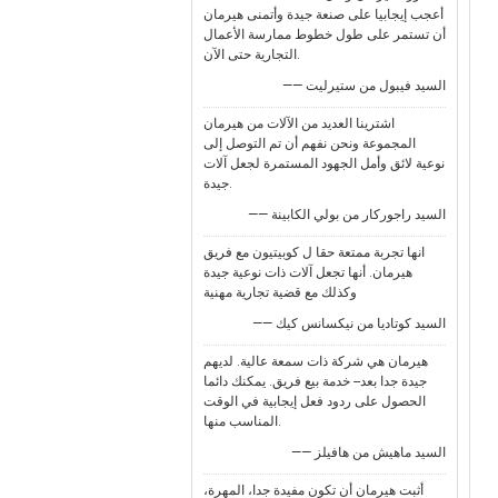
أعجب إيجابيا على صنعة جيدة وأتمنى هيرمان
أن تستمر على طول خطوط ممارسة الأعمال
التجارية حتى الآن.
—— السيد فيبول من ستيرليت
اشترينا العديد من الآلات من هيرمان
المجموعة ونحن نفهم أن تم التوصل إلى
نوعية لائق وأمل الجهود المستمرة لجعل آلات
جيدة.
—— السيد راجوركار من بولي الكابينة
انها تجربة ممتعة حقا ل كوبيتيون مع فريق
هيرمان. أنها تجعل آلات ذات نوعية جيدة
وكذلك مع قضية تجارية مهنية
—— السيد كوتاديا من نيكسانس كيك
هيرمان هي شركة ذات سمعة عالية. لديهم
جيدة جدا بعد-- خدمة بيع فريق. يمكنك دائما
الحصول على ردود فعل إيجابية في الوقت
المناسب منها.
—— السيد ماهيش من هافيلز
أثبت هيرمان أن تكون مفيدة جدا، المهرة،