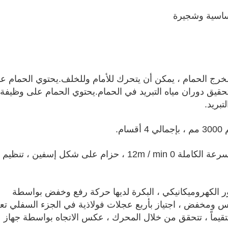
اسية وشجيرة
ل مخرج الحمام ، يمكن أن يتحرك للأمام وللخلف.يحتوي الحمام ع
ة طرد مركزي بقطر مخرج 80 لتحقيق دوران مياه التبريد في الحمام.يحتوي الحمام على وظيفة
بريد.
9. كاتربيلر: القوة الكاملة 2000kN ، السرعة الكاملة 0 12m / min ، حزام على شكل إسفين ، تنظيم
حور الكهروميكانيكي ، البكرة لديها حركة رفع وخفض بواسطة
ومخفض ، اجتياز بأربع عجلات فولاذية في الجزء السفلي تع
يماً ، تتحقق من خلال المحرك ، عكس الاتجاه بواسطة جهاز