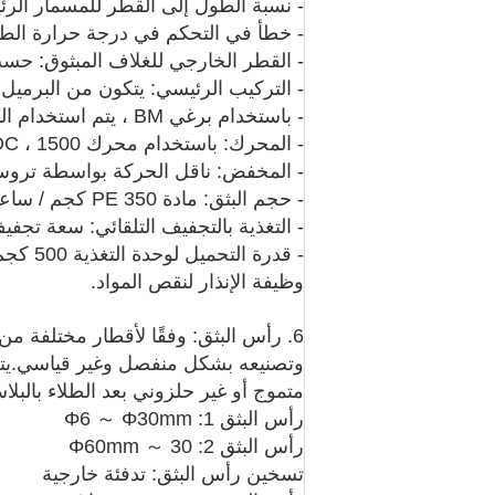
- نسبة الطول إلى القطر للمسمار الرئيسي Φ120 مم:
- خطأ في التحكم في درجة حرارة الطارد: ± 2 ℃ (جهاز التحكم في درجة الحرارة
- القطر الخارجي للغلاف المبثوق: حسب طلب 
- التركيب الرئيسي: يتكون من البرميل 
- باستخدام برغي BM ، يتم استخدام الهيكل خصيصًا لمواد الكابلات PP و PE.
- المحرك: باستخدام محرك Z4-132kW DC ، 1500 لفة في الدقيقة
- المخفض: ناقل الحركة بواسطة ت
- حجم البثق: مادة PE 350 كجم / ساعة
- التغذية بالتجفيف التلقائي: سعة تجفيف 200 كجم / س
- قدرة 
وظيفة الإنذار لنقص المواد.
6. رأس البثق: وفقًا لأقطار مختلفة من
وتصنيعه بشكل منفصل وغير قياسي.يتم
متموج أو غير حلزوني بعد الطلاء بالب
رأس البثق 1: Φ6 ～ Φ30mm
رأس البثق 2: 30 ～ Φ60mm
تسخين رأس البثق: تدفئة خارجية