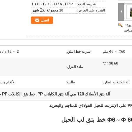
شروط الدفع:
L / C ، T / T ، ، D / A ، D / P
القدرة على العرض:
10 مجموعة لكلّ شهر
اتصل
يرة :
مناجم
Φ6 ～ Φ60 ملم
سرعة خط البثق:
2 ～ 12 م / دقيقة
60 130 ℃
مادة العزل:
آلة الكابلات الطارد
طلب:
الألغام والب
آلة بثق الأسلاك 120 مم
آلة بثق الكابلات PP
خط بثق الكابلات PP حقن
,
,
ق لب الحبل
～
Φ6