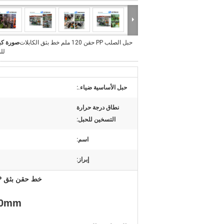
حبل الصلب PP حقن 120 ملم خط بثق الكابلات
صورة كب
لل
حبل الأساسية ضياء.:
نطاق درجة حرارة
التسخين للحبل:
اسم:
إبراز:
خط حقن بثق PP على الإنترنت للحبل الفولاذي للمناجم والبحرية
Φ 60mm خط بث