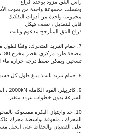
رأس البثق مزود بوحدة فراغ
وشملت مجموعة واحدة من يموت الأس
مجموعة واحدة من أدوات التفكيك
قابل للتعديل ، نصف هيكل
ذراع البثق المتأرجح مدعوم وثابت
7. حمام التبريد المتحرك: وفقًا لطو
مضخ
تسخين ويمكن ضبط درجة حرارة ماء الت
8. حمام تبريد ثابت: يبلغ طول كل قسم 3000 مم ، بإجمالي 4 أقسام.
السرعة بدون خطوات بتردد متغير.
10. خذ واجتياز: البكرة ممسوكة بالم
المحرك ، ملفوفة بواسطة محرك عاكس 
على القضبان والحفاظ على الحبل مستق