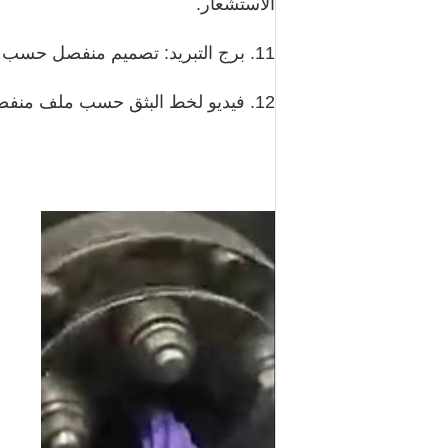
الاستشعار.
11. برج التبريد: تصميم منفصل حسب استهلاك المياه وظروف مساحة الموقع.
12. فيديو لخط البثق حسب ملف منفصل.