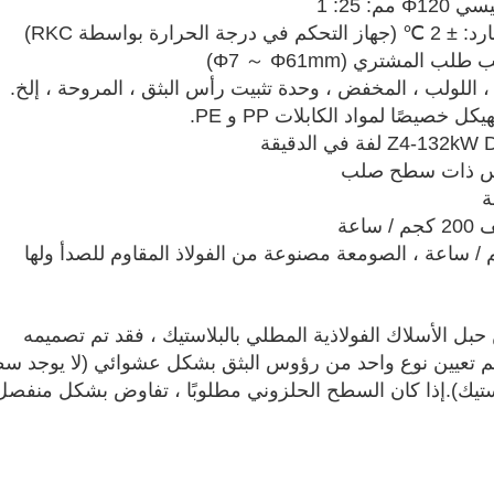
 25: 1
 بواسطة RKC)
المشتري (Φ7 ～ Φ61mm)
، اللولب ، المخفض ، وحدة تثبيت رأس البثق ، المروحة ، إلخ.
روس ذات سطح صلب
اعة
التحميل لوحدة التغذية 500 كجم / ساعة ، الصومعة مصنوعة من الفولاذ المقاوم للصدأ ولها
 حبل الأسلاك الفولاذية المطلي بالبلاستيك ، فقد تم تصميمه
 تعيين نوع واحد من رؤوس البثق بشكل عشوائي (لا يوجد س
لاستيك).إذا كان السطح الحلزوني مطلوبًا ، تفاوض بشكل منفصل