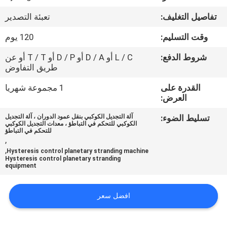
مراقبة
تفاصيل التغليف:
تعبئة التصدير
الجودة
وقت التسليم:
120 يوم
اتصل
شروط الدفع:
L / C أو D / A أو D / P أو T / T أو عن
طريق التفاوض
بنا
القدرة على
1 مجموعة شهريا
العرض:
أخبار
تسليط الضوء:
آلة التجديل الكوكبي بنقل عمود الدوران ، آلة التجديل
الكوكبي للتحكم في التباطؤ ، معدات التجديل الكوكبي
للتحكم في التباطؤ
اطلب
,
,
Hysteresis control planetary stranding machine
اقتباس
Hysteresis control planetary stranding
equipment
خريطة
افضل سعر
الموقع