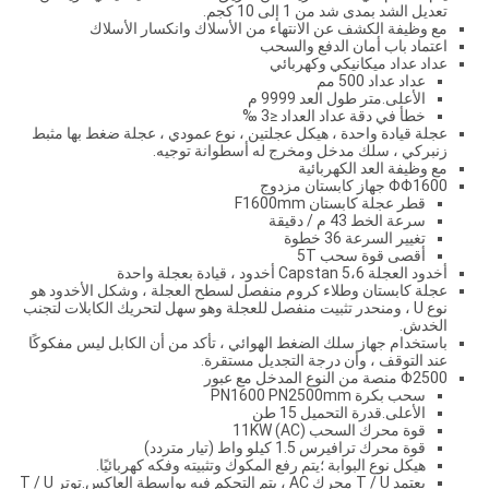
تعديل الشد بمدى شد من 1 إلى 10 كجم.
مع وظيفة الكشف عن الانتهاء من الأسلاك وانكسار الأسلاك
اعتماد باب أمان الدفع والسحب
عداد عداد ميكانيكي وكهربائي
عداد عداد 500 مم
الأعلى.متر طول العد 9999 م
خطأ في دقة عداد العداد ≤3 ‰
عجلة قيادة واحدة ، هيكل عجلتين ، نوع عمودي ، عجلة ضغط بها مثبط
زنبركي ، سلك مدخل ومخرج له أسطوانة توجيه.
مع وظيفة العد الكهربائية
ΦΦ1600 جهاز كابستان مزدوج
قطر عجلة كابستان F1600mm
سرعة الخط 43 م / دقيقة
تغيير السرعة 36 خطوة
أقصى قوة سحب 5T
أخدود العجلة Capstan 5،6 أخدود ، قيادة بعجلة واحدة
عجلة كابستان وطلاء كروم منفصل لسطح العجلة ، وشكل الأخدود هو
نوع U ، ومنحدر تثبيت منفصل للعجلة وهو سهل لتحريك الكابلات لتجنب
الخدش.
باستخدام جهاز سلك الضغط الهوائي ، تأكد من أن الكابل ليس مفكوكًا
عند التوقف ، وأن درجة التجديل مستقرة.
Φ2500 منصة من النوع المدخل مع عبور
سحب بكرة PN1600 PN2500mm
الأعلى.قدرة التحميل 15 طن
قوة محرك السحب 11KW (AC)
قوة محرك ترافيرس 1.5 كيلو واط (تيار متردد)
هيكل نوع البوابة ؛يتم رفع المكوك وتثبيته وفكه كهربائيًا.
يعتمد T / U محرك AC ، يتم التحكم فيه بواسطة العاكس.توتر T / U