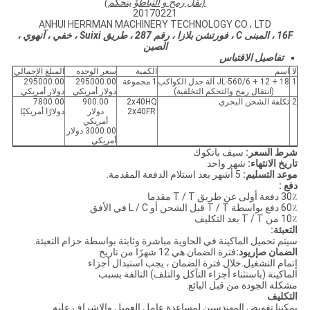
(نقل رمح و
التباطؤ
يتحكم)
20170221
ANHUI HERRMAN MACHINERY TECHNOLOGY CO.، LTD
16F ، المبنى C ، فورتشن بلازا ، رقم 287 ،
طريق Suixi ، خفي ، آنهوي ،
الصين
تفاصيل الاقتباس
لا.
اسم
الكمية
سعر الوحده
المبلغ الإجمالي
1
JL-560/6 + 12 + 18 آلة جدل الكواكب
1 مجموعة
295000.00
295000.00
(انتقال رمح والتحكم التخلفية)
دولار أمريكي
دولار أمريكي
2
تكلفة الشحن البحري
2x40HQ
900.00
7800.00
2x40FR
دولار
دولارًا أمريكيًا
أمريكي
3000.00 دولار
أمريكي
شرط السعر:
سيف بانكوك
تاريخ الانتهاء:
شهر واحد
موعد التسليم:
5 أشهر بعد استلام الدفعة المقدمة.
دفع :
30٪ دفعة أولى عن طريق T / T مقدما
60٪ دفع بواسطة T / T قبل الشحن أو L / C في الأفق
10٪ من T / T بعد التكليف
التعبئة:
سيتم تحميل الماكينة في الحاوية مباشرة وثابتة بواسطة حزام التعبئة.
الضمان ص
إريود
:
فترة الضمان هي 12 شهرًا من تاريخ
إتمام التشغيل.خلال فترة الضمان ، يجب استبدال أجزاء
الماكينة (باستثناء أجزاء التآكل والتلف) التالفة بسبب
مشكلة الجودة من قبل البائع.
التكليف
يمكننا تفويض المهندسين لمساعدة عامل العميل والإشراف عليه