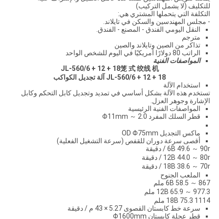
للتكليف (لا يشمل التركيب)
التكلفة التي يتحملها المشتري هي:
- مجلس المهندسين والسكن في تايلاند.
النقل اليومي الفندق - المصنع - الفندق.
مترجم
تذاكر من الصين وتايلاند والصين
الراتب 80 دولارًا أمريكيًا في اليوم للشخص الواحد
المواصفات الفنية
JL-560/6 + 12 + 18
笼 式 绞线 机
8
JL-560/6 + 12 + 1
آلة تجديل الكواكب
استخدام الآلة
تستخدم هذه الآلة بشكل أساسي في تمديد وتجديل كابل التحكم وكابل
الإشارة وجوهر العزل.
المواصفات الفنية الرئيسية
قطر السلك المفرد 2.0 ～ Φ11mm
ماكس التجديل OD Φ75mm
أقصى سرعة دوران للقفص (سرعة التشغيل الفعلية)
6B 49.6 ～ 90r / دقيقة
12B 44.0 ～ 80r / دقيقة
18B 38.6 ～ 70r / دقيقة
الملعب الجنوح
6B 58.5 ～ 867 ملم
12B 65.9 ～ 977.3 ملم
18B 75.3 1114 ملم
سرعة خط كابستان القصوى 5.27 × 43 م / دقيقة
قطر عجلة كابستان Φ1600mm