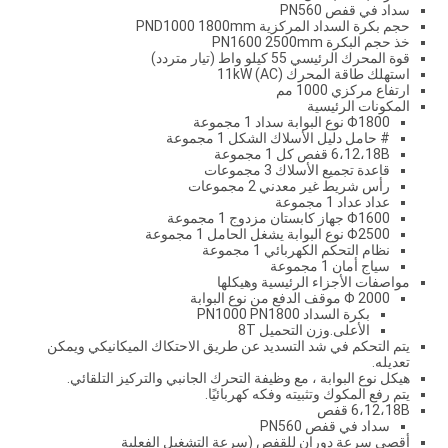
سداد في قفص PN560
حجم بكرة السداد المركزية PND1000 1800mm
خذ حجم البكرة PN1600 2500mm
قوة المحرك الرئيسي 55 كيلو واط (تيار متردد)
استهلك طاقة المحرك 11kW (AC)
ارتفاع مركزي 1000 مم
المكونات الرئيسية
Φ1800 نوع البوابة سداد 1 مجموعة
# حامل دليل الأسلاك الشكل 1 مجموعة
6،12،18B قفص كل 1 مجموعة
قاعدة تجميع الأسلاك 3 مجموعات
رأس شريط غير معدني 2 مجموعات
عداد عداد 1 مجموعة
Φ1600 جهاز كابستان مزدوج 1 مجموعة
Φ2500 نوع البوابة يشغل الحامل 1 مجموعة
نظام التحكم الكهربائي 1 مجموعة
سياج أمان 1 مجموعة
مواصفات الأجزاء الرئيسية وهيكلها
Φ 2000 موقف الدفع من نوع البوابة
بكرة السداد PN1000 PN1800
الأعلى.وزن التحميل 8T
يتم التحكم في شد التسديد عن طريق الاحتكاك الميكانيكي ويمكن
تعديله.
هيكل نوع البوابة ، مع وظيفة التحرك الجانبي والتركيز التلقائي.
يتم رفع المكوك وتثبيته وفكه كهربائيًا.
6،12،18B قفص
سداد في قفص PN560
أقصى سرعة دوران للقفص (سرعة التشغيل الفعلية