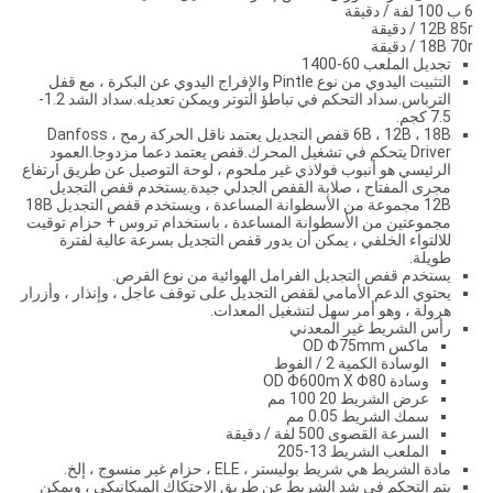
6 ب 100 لفة / دقيقة
12B 85r / دقيقة
18B 70r / دقيقة
تجديل الملعب 60-1400
التثبيت اليدوي من نوع Pintle والإفراج اليدوي عن البكرة ، مع قفل
الترباس.سداد التحكم في تباطؤ التوتر ويمكن تعديله.سداد الشد 1.2-
7.5 كجم.
6B ، 12B ، 18B قفص التجديل يعتمد ناقل الحركة رمح ، Danfoss
Driver يتحكم في تشغيل المحرك.قفص يعتمد دعما مزدوجا.العمود
الرئيسي هو أنبوب فولاذي غير ملحوم ، لوحة التوصيل عن طريق ارتفاع
مجرى المفتاح ، صلابة القفص الجدلي جيدة.يستخدم قفص التجديل
12B مجموعة من الأسطوانة المساعدة ، ويستخدم قفص التجديل 18B
مجموعتين من الأسطوانة المساعدة ، باستخدام تروس + حزام توقيت
للالتواء الخلفي ، يمكن أن يدور قفص التجديل بسرعة عالية لفترة
طويلة.
يستخدم قفص التجديل الفرامل الهوائية من نوع القرص.
يحتوي الدعم الأمامي لقفص التجديل على توقف عاجل ، وإنذار ، وأزرار
هرولة ، وهو أمر سهل لتشغيل المعدات.
رأس الشريط غير المعدني
ماكس OD Φ75mm
الوسادة الكمية 2 / الفوط
وسادة OD Φ600m X Φ80
عرض الشريط 20 100 مم
سمك الشريط 0.05 مم
السرعة القصوى 500 لفة / دقيقة
الملعب الشريط 13-205
مادة الشريط هي شريط بوليستر ، ELE ، حزام غير منسوج ، إلخ.
يتم التحكم في شد الشريط عن طريق الاحتكاك الميكانيكي ، ويمكن