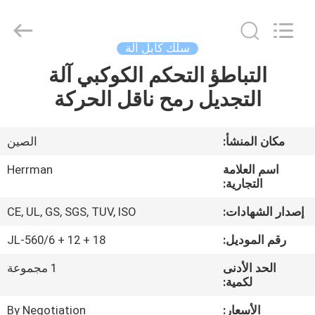
Anhui
Herrman
Machinery
Co.,ltd.
All
سلك كابل آلة
Rights
Reserved.
التباطؤ التحكم الكوكبي آلة
مسكن
Developed
by
ECER
التجديل رمح ناقل الحركة
منتجات
مكان المنشأ:
الصين
معلومات
اسم العلامة
Herrman
عنا
التجارية:
إصدار الشهادات:
CE, UL, GS, SGS, TUV, ISO
جولة
رقم الموديل:
JL-560/6 + 12 + 18
في
الحد الأدنى
1 مجموعة
المعمل
لكمية:
الأسعار:
By Negotiation