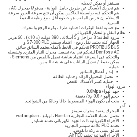
مستقر أو يمكن تعديله
يتم تحريك الأسلاك عن طريق حامل البوابة ، مدفوعًا بمحرك AC ،
يتم التحكم فيه بواسطة العاكس.يمكن أن تتبع سرعة العبور سرعة
الاستلام.إن عرض الملعب هو خطوة أقل ، مع وظيفة الضبط
السريع.
مع حماية لقط البكرات ؛حماية طرف بكرة الرفع والتحرك
نظام النقل والتحكم الكهربائي
مزود الطاقة: 3 مراحل و 5 أسلاك ، 380 فولت (± 10٪) ، 60 هرتز
الجهاز كله يعتمد نقل رمح ، اعتماد سيمنز S7-300 PLC و
PROFIBUS BUS تتحكم في الخط بأكمله.يعتمد السائق سائق
Danfoss AC للتحكم في بدء تشغيل محرك التيار المتردد وتشغيله
والتحكم في السرعة.اعتماد شاشة تعمل باللمس من Siemens ،
يمكن ضبط / تعديل البيانات على شاشة اللمس.
حماية
إنذار أعطال السائق
تحمل التحميل الزائد وحماية الطاقة
حماية كسر الأسلاك القفص
مزود الهواء
جهد الهواء 0.6Mpa
حجم الهواء 0.8 م
/ دقيقة
3
يجب أن يكون الهواء المضغوط جافًا وخاليًا من الشوائب.
آخر
المحرك يعتمد محرك سيمنز
تحمل اعتماد العلامة التجارية Haerbin ، لويانغ ، wafangdian.
الأجزاء الكهربائية ذات الجهد الكهربائي تعتمد شنايدر.
تعتمد PLC علامة سيمنز التجارية.
سائق يتبنى ماركة دانفوس.
الأجزاء الهوائية تعتمد AirTEC.