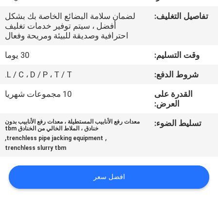
مراقبة
تفاصيل التغليف:
لضمان سلامة البضائع الخاصة بك بشكل
الجودة
أفضل ، سيتم توفير خدمات تغليف
احترافية وصديقة للبيئة ومريحة وفعال
اتصل
وقت التسليم:
30 يوما
بنا
شروط الدفع:
L / C ، D / P ، T / T.
القدرة على
10 مجموعات شهريا
أخبار
العرض:
تسليط الضوء:
معدات رفع الأنابيب المستطيلة ، معدات رفع الأنابيب بدون
خنادق ، الملاط الخالي من الخنادق tbm
اطلب
,
,
trenchless pipe jacking equipment
اقتباس
trenchless slurry tbm
افضل سعر
خريطة
الموقع