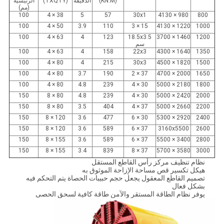
(KN.M)
الدقيقة
(TXQTY)
الرئيسية
(مم)
100
38 × 4
5
57
30x1
980 × 4130
800
100
50 × 4
3.9
110
15 × 3
1220 × 4130
1000
100
63 × 4
4
123
18.5x3.5
1460 × 3700
1200
سم
100
63 × 4
4
158
22x3
1640 × 4300
1350
100
80 × 4
4
215
30x3
1820 × 4500
1500
100
80 × 4
3.7
190
37 × 2
2000 × 4700
1650
100
80 × 4
4.8
239
30 × 4
2180 × 5000
1800
150
80 × 8
4.8
239
30 × 4
2420 × 5000
2000
150
80 × 8
3.5
404
37 × 4
2660 × 5000
2200
150
120 × 8
3.6
477
30 × 6
2920 × 5300
2400
150
120 × 8
3.6
589
37 × 6
3160x5500
2600
150
155 × 8
3.6
589
37 × 6
3400 × 5500
2800
150
155 × 8
3.4
839
37 × 8
3580 × 5700
3000
نظام تنظيف مركز رأس القاطع المستقل
هيكل تكسير قص مساحة الإزاحة الموثوق به
تصميم القاطع المعقول يجعل حجم حبيبات الحصاة يتم التحكم فيه
بشكل فعال
يوفر نظام الطاقة المستقر والآمن طاقة كافية لسحق الحصى