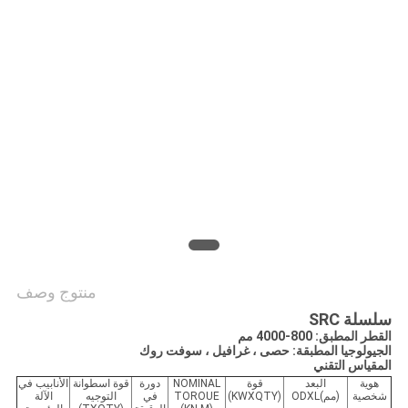
PRIVACY
POLICY
منتوج وصف
سلسلة SRC
القطر المطبق: 800-4000 مم
الجيولوجيا المطبقة: حصى ، غرافيل ، سوفت روك
المقياس التقني
هوية
البعد
قوة
NOMINAL
دورة
قوة اسطوانة
الأنابيب في
شخصية
(مم
)
ODXL
(KWXQTY)
TOROUE
في
التوجيه
الآلة