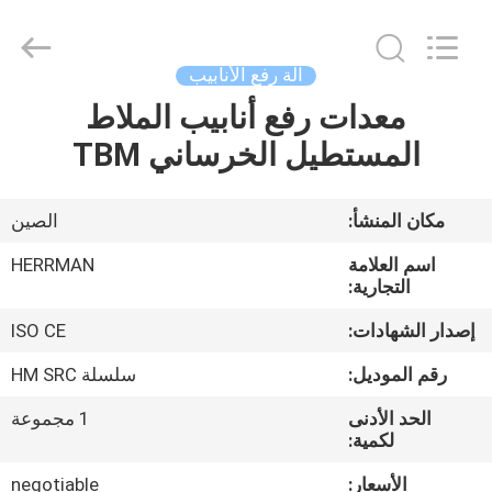
©
2018
-
2025
Anhui
آلة رفع الأنابيب
Herrman
Machinery
معدات رفع أنابيب الملاط
مسكن
Co.,ltd.
All
Rights
المستطيل الخرساني TBM
Reserved.
Developed
منتجات
by
ECER
مكان المنشأ:
الصين
معلومات
اسم العلامة
HERRMAN
عنا
التجارية:
إصدار الشهادات:
ISO CE
جولة
رقم الموديل:
سلسلة HM SRC
في
الحد الأدنى
1 مجموعة
المعمل
لكمية:
الأسعار:
negotiable