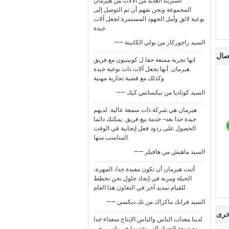
اشترينا العديد من الآلات من هيرمان
المجموعة ونحن نفهم أن تم التوصل إلى
نوعية لائق وأمل الجهود المستمرة لجعل آلات
جيدة.
—— السيد راجوركار من بولي الكابينة
صال
انها تجربة ممتعة حقا ل كوبيتيون مع فريق
هيرمان. أنها تجعل آلات ذات نوعية جيدة
وكذلك مع قضية تجارية مهنية
—— السيد كوتاديا من نيكسانس كيك
هيرمان هي شركة ذات سمعة عالية. لديهم
جيدة جدا بعد-- خدمة بيع فريق. يمكنك دائما
الحصول على ردود فعل إيجابية في الوقت
المناسب منها.
—— السيد ماهيش من هافيلز
أثبت هيرمان أن تكون مفيدة جدا، المهرة،
الحيلة ومرنة في إيجاد حلول.نحن نخطط
للقيام تمديد آخر في التعاون هذا العام.
—— السيد فرانك ماكزاك من تك ديكسي
خرى
لدينا معدات الناس والناس الإنتاج سعداء جدا
مع صنعة الجهاز التي تقدمها هيرمان. يرجى