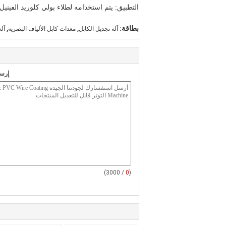
التطبيق: يتم استخدامه لطلاء بولي كلوريد الفينيل على قناة GI / قناة معدنية مرنة ، خرطوم مموج من الفول
,
,
بطاقة:
آلة تجديل الكابل
معدات كابل الألياف البصرية
آلة
إرسا
/ 3000)
0
(