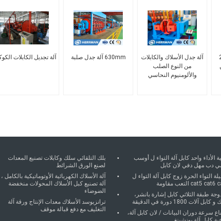
2
آلة جدل الأسلاك والكابلات
630mm آلة جدل صلبة
آلة تجديل الكابلات الكوك
من النوع الصلب
والألومنيوم النحاسي
ة الأداء واحد كابل آلة التواء ل أوسب
بلك التلقائي سلك وكابلات تصنيع المعدات
ي دب مهل دفي لان كابل
لصنع الورق الشرائط
يلة التواء الحرة زوج كابل آلة التواء ل
آلة الأسلاك الكهربائية الأوتوماتيكية بالكامل ،
cat5 cat التعب مقاومة
آلة تصنيع كبل الأسلاك المحولات منخفضة
الضوضاء
جة طبقة الثلاثي كابل إشارة بانشر،
ابل آلات 1800 دورة في الدقيقة
ترانزبوسد الأسلاك معدات الإنتاج ورقة آلة
التغليف مع دفع قبالة موقف
اع سرعة دوران البيانات / لان كابل آلة،
ية كابل آلة بونشينغ