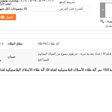
L / C ، D / A ، D / P ، T / T ، ويسترن يونيو
شروط الدفع:
موني جرا
القدرة على العرض:
10 مجموعات لكل شهر
اتصل
يرة :
آلة طلاء GB-PVC
نطاق الطلاء:
1.5
طلاء بولي كلوريد الفينيل على قناة GI / قناة معدنية مرنة ، خرطوم مموج من الفولاذ المقاوم
ضمان:
للصدأ إلخ
و
مم
آلة طلاء الأسلاك البلاستيكية لقناة GI
آلة طلاء الأسلاك البلاستيكية لقناة I
,
,