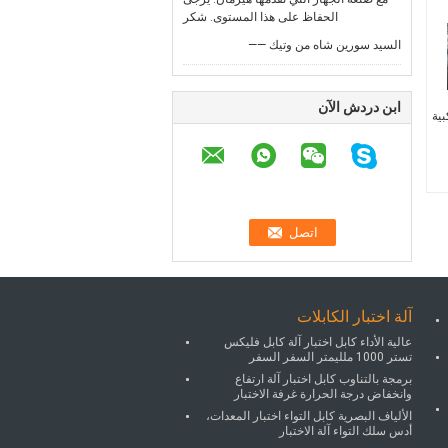
الحفاظ على هذا المستوى. شكر
—— السيد سورين شاه من وتيك
ابن دردش الآن
بية
آلة اختبار الكابلات
عالية الأداء كابل اختبار آلة كابل فليكس
تستر 1000 ملليمتر السفر السفر
برمجة بالتناوب كابل اختبار آلة ارتفاع
وانخفاض درجة الحرارة غرفة الاختبار
الألياف البصرية كابل التواء اختبار المعدات،
أدس سلك التواء آلة الاختبار