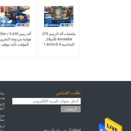
ملحقات آلة الرسم 270
آلة رسم 5m / S 630
Annealier للأسلاك
هوائية مزدوجة التخزين
النحاسية 0.4-1.6mm
المؤقت تأخذ موقف
طلب اقتباس
عالي
هدم
الثق
6 cat7
أرسلت
مزدو
سلك و ك
ارتف
E-Mail
خريطة الموقع
رباع
|