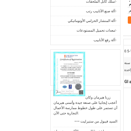
ن ،
سلك كابل الملحقات
م
آلة صنع الأنابيب رتب
آلة المنشار الحزامي الأوتوماتيكي
معدات تحميل المستودعات
آلة رفع الأنابيب
0.5-
سنة
احدة
G
زرنا هيرمان وكان
أعجب إيجابيا على صنعة جيدة وأتمنى هيرمان
أن تستمر على طول خطوط ممارسة الأعمال
التجارية حتى الآن.
—— السيد فيبول من ستيرليت