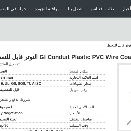
أخبار
طلب اقتباس
اتصل بنا
مراقبة الجودة
جولة في المعم
GI Conduit Plastic PVC Wi التوتر قابل للتعديل
تفاصيل المنتج
مكان المنشأ:
الصي
اسم العلامة التجارية:
Herrman
إصدار الشهادات:
E, UL, GS, SGS, TUV, ISO
رقم الموديل:
قابل للتخصي
شروط الدفع والشحن
الحد الأدنى لكمية:
1 مجموعة
الأسعار:
y Negotiation
تفاصيل التغليف:
تعبئة التصدي
وقت التسليم:
30 يوما