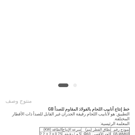
سياسة
الخصوصية
منتوج وصف
خط إنتاج أنابيب اللحام بالفولاذ المقاوم للصدأ GB
التطبيق: هو لأنابيب اللحام رقيقة الجدران غير القابل للصدأ ذات الأقطار
المختلفة.
المعلمة الرئيسية:
نموذج رقم.
نطاق القطر (مم)
سرعة الإنتاج
الطاقة (KW)
GB-WM60
الحد الأقصى: Ф60
5 م / دقيقة
0.75 × 2 + 2.2