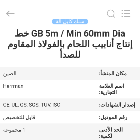
Anhui
Herrman
Machinery
Co.,ltd.
All
سلك كابل آلة
Rights
Reserved.
GB 5m / Min 60mm Dia خط
مسكن
Developed
by
ECER
إنتاج أنابيب اللحام بالفولاذ المقاوم
منتجات
للصدأ
معلومات
مكان المنشأ:
الصين
عنا
اسم العلامة
Herrman
التجارية:
جولة
إصدار الشهادات:
CE, UL, GS, SGS, TUV, ISO
في
رقم الموديل:
قابل للتخصيص
المعمل
الحد الأدنى
1 مجموعة
لكمية: