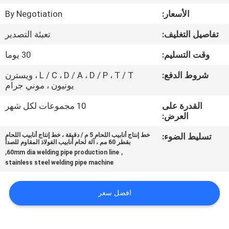
مراقبة
الأسعار:
By Negotiation
الجودة
تفاصيل التغليف:
تعبئة التصدير
اتصل
وقت التسليم:
30 يوما
بنا
شروط الدفع:
L / C ، D / A ، D / P ، T / T ، ويسترن
يونيون ، موني جرام
أخبار
القدرة على
10 مجموعات لكل شهر
العرض:
تسليط الضوء:
خط إنتاج أنابيب اللحام 5 م / دقيقة ، خط إنتاج أنابيب اللحام
اطلب
بقطر 60 مم ، آلة لحام أنابيب الفولاذ المقاوم للصدأ
,
,
60mm dia welding pipe production line
اقتباس
stainless steel welding pipe machine
خريطة
افضل سعر
الموقع