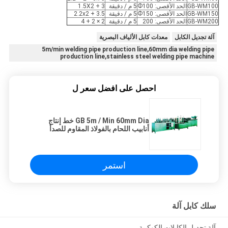
GB-WM100
الحد الأقصى: Ф100
5 م / دقيقة
1.5X2 + 3
GB-WM150
الحد الأقصى: Ф150
5 م / دقيقة
2.2x2 + 3.5
GB-WM200
الحد الأقصى: 200
5 م / دقيقة
2 × 2 + 4
آلة تجديل الكابل
معدات كابل الألياف البصرية
5m/min welding pipe production line,60mm dia welding pipe
production line,stainless steel welding pipe machine
احصل على افضل سعر ل
GB 5m / Min 60mm Dia خط إنتاج
أنابيب اللحام بالفولاذ المقاوم للصدأ
استمر
سلك كابل آلة
آلة تجديل الكابلات الكوكبية