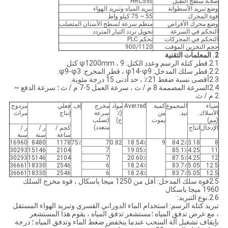
صلابة سطح الطبل
≥HRC55
وضع تبريد الأسطوانة
تبريد المياه وتبريد الهواء
قوة المحرك
55 ~ 75 كيلو واط
وضع محرك الأقراص
منظم سرعة لسطح الأسنان المتصلب
التحكم في السرعة
تحويل تردد التيار المتردد
التحكم في المحركات
تحكم PLC
حجم التخزين المؤقت
900/1120
2. المعلمات التقنية
2.1.قطر كتلة الرسم وعدد الكتل: φ1200mm ، 9 كتل.
2.2.قطر سلك المدخل: φ14-φ9 ، قطر المخرج: φ9-φ3.
2.3أقصى نسبة ضغط 21٪ ، حد أدنى 15 درجة مئوية.
2.4السرعة المصممة 8 م / ث ، سرعة العمل 5-7 م / ث ؛ سرعة الدفع ~
2 م / ث.
ضياء
المجموع
كمية
Aver.red.
مواد
مخرج
إف.
فِعلي
مزدوج
الأسلاك.
تيد.
من
(٪
سرعة
إنتاج
مرات
(مم)
يموت
ج)
(تصلب
متعدد)
الإدخال
انتاج
كجم /
ر /
ر /
ساعة
سنة
سنة
16960
8480
1178
75٪
7
0.82
18.54٪
9
84.2٪
3.18
8
30293
15146
2104
7
19.05٪
85.1٪
4.25
11
30293
15146
2104
7
20.60٪
87.5٪
4.25
12
36661
18330
2546
6
18.24٪
83.7٪
5.05
12.5
36661
18330
2546
6
18.24٪
83.7٪
5.05
12.5
2.5قوة سلك المدخل: أقل من 1250 ميجا باسكال ، قوة مخرج السلك
1960 ميجا باسكال
2.6.نوع التبريد:
تبريد كتلة الرسم: استخدام الماء الدوراني القسري وتبريد الهواء المستقل
، مع عرض تدفق المياه ؛مستشعر تدفق المياه ، يقوم هذا المستشعر
بإيقاف تشغيل آلة السحب عندما ينخفض ​​ضغط الماء وتدفق المياه ؛ درجة