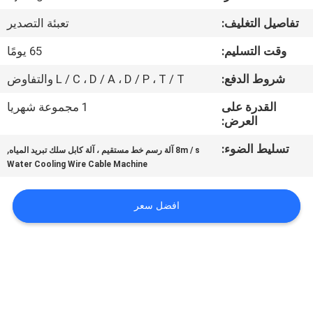
مراقبة
تفاصيل التغليف:
تعبئة التصدير
الجودة
وقت التسليم:
65 يومًا
اتصل
شروط الدفع:
L / C ، D / A ، D / P ، T / T والتفاوض
بنا
القدرة على
1 مجموعة شهريا
العرض:
أخبار
تسليط الضوء:
,
8m / s آلة رسم خط مستقيم ، آلة كابل سلك تبريد المياه
Water Cooling Wire Cable Machine
اطلب
افضل سعر
اقتباس
خريطة
الموقع