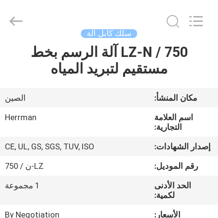
Anhui
Herrman
Machinery
Co.,ltd.
All
سلك كابل آلة
Rights
Reserved.
LZ-N / 750 آلة الرسم بخط
مسكن
Developed
by
ECER
مستقيم لتبريد المياه
منتجات
مكان المنشأ:
الصين
معلومات
اسم العلامة
Herrman
عنا
التجارية:
إصدار الشهادات:
CE, UL, GS, SGS, TUV, ISO
جولة
رقم الموديل:
LZ-ن / 750
في
الحد الأدنى
1 مجموعة
المعمل
لكمية:
الأسعار:
By Negotiation