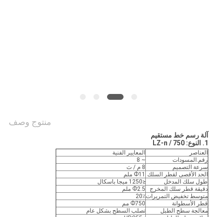
PRIVACY
POLICY
منتوج وصف
آلة رسم خط مستقيم
1. النوع: LZ-n / 750
العناصر
المعايير الفنية
رقم.المسودات
~ 8
سرعة التصميم
8 م / ث
الحد الأقصى لقطر السلك
Ф11 ملم
طول سلك المدخل
≤1250 ميجا باسكال
دقيقة.قطر سلك المخرج
Ф2.5 ملم
متوسط ​​تخفيض التمريرات
20٪
قطر الأسطوانة
Ф750 مم
معالجة سطح الطبل
تصلب السطح بشكل عام