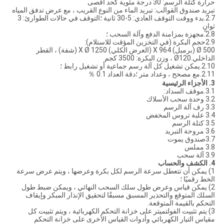
حرارة كتلة الرسم: 30 درجة مئوية كحد أقصى
تبريد صندوق القوالب: تبريد الماء من النوع القريب ، مع عرض تدفق المياه
2.7.بدء ووقت التوقف العادي: 5-30 ثانية ؛التوقف في حالات الطوارئ: 3
ثوانٍ
2.8.مجهزة بمزامنة الدفع وآلة السحب ؛
2.9حجم البكرة (في التخزين المؤقت للاستلام):
Ø 500 (برميل) X 964 (العرض الكلي) X Ø 1250 (شفة) ، القطر
الداخلي.Ø120 ، وزن البكرة: 3500 كجم
2.10.يمكن تشغيل كل آلة رسم جماعية أو تشغيل رابط ؛
2.11.مع مصحح ، وعداد متر ؛دقة العداد 0.1 ％
3. الأجزاء الرئيسية
3.1.موقف السداد:
3.2 وحدة سحب الأسلاك
3.3 رف آلة الرسم
3.4 علبة تروس المخفض
3.5 كتلة الرسم
3.6 مروحة التبريد
3.7صندوق يموت
3.8 مملس
3.9 آلة سحب
4. الكشف والحساب
1) يمكن أن تتعطل سرعة الرسم لكل بكرة وعرضها ، ويتم عرض سرعة
الخط رقميًا ؛
2) يمكن قياس وعرض طول سلك السحب النهائي ، ويمكن ضبط طول
السلك المتوقع والتحذير المسبق مسبقًا لتحقيق الإنذار المبكر وإيقاف
التحكم بالقيمة المتوقعة.
3) يتم تثبيت الفولتميتر على خزانة التحكم الكهربائية ، ويتم تثبيت كل
مقياس التيار الكهربائي وأدوات القياس الأخرى على خزانة التحكم