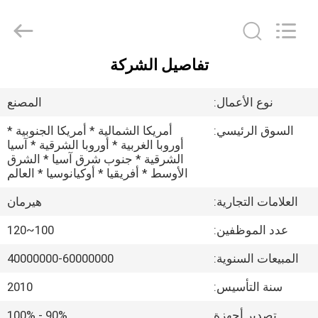
Anhui
Herrman
Machinery
Co.,ltd.
All
Rights
تفاصيل الشركة
Reserved.
مسكن
Developed
by
ECER
نوع الأعمال:
المصنع
منتجات
السوق الرئيسي:
أمريكا الشمالية * أمريكا الجنوبية *
أوروبا الغربية * أوروبا الشرقية * آسيا
الشرقية * جنوب شرق آسيا * الشرق
معلومات
الأوسط * أفريقيا * أوكيانوسيا * العالم
عنا
العلامات التجارية:
هيرمان
عدد الموظفين:
100~120
جولة
في
المبيعات السنوية:
40000000-60000000
المعمل
سنة التأسيس:
2010
تصدير أجهزة
90% - 100%