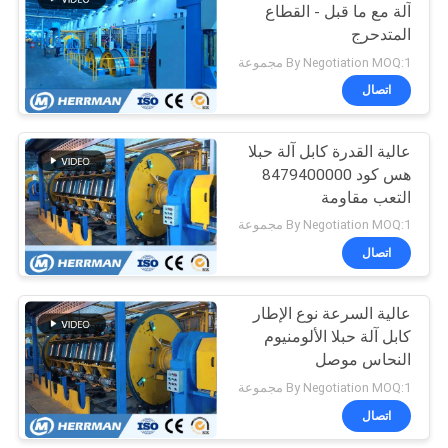
آلة مع ما قبل - القطاع
المتدحرج
29
By Negotiation MOQ:1 مجموعة
اتصال
آلة اختبار الكابلات
عالية القدرة كابل آلة حبلا
هس كود 8479400000
التعب مقاومة
By Negotiation MOQ:1 مجموعة
اتصال
56
عالية السرعة نوع الإطار
سلك كابل الملحقات
كابل آلة حبلا الألومنيوم
النحاس موصل
By Negotiation MOQ:1 مجموعة
اتصال