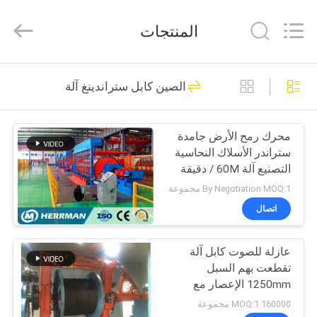
Machinery
Co.,ltd.
All
المنتجات
Rights
Reserved.
Developed
by
ECER
مسكن
109
الصين كابل ستراندينغ آلة
سلك كابل آلة
منتجات
محرك رمح الأرض جامدة
ستراندر الأسلاك النحاسية
معلومات
التصنيع آلة 60M / دقيقة
عنا
By Negotiation MOQ:1 مجموعة
اتصال
145
جولة
عازلة للصوت كابل آلة
في
كابل ستراندينغ آلة
تقطعت بهم السبل
المعمل
1250mm الإعصار مع
سرعة الفرز تسليح 350
160000 MOQ:1 مجموعة