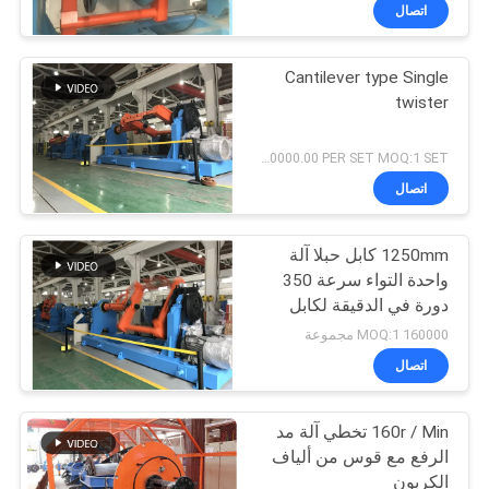
دورة في الدقيقة
مراقبة
اتصال
الجودة
Cantilever type Single
45
twister
اتصل
آلة تصنيع كابلات
بنا
USD10000.00~USD200000.00 PER SET MOQ:1 SET
الألياف البصرية
اتصال
أخبار
1250mm كابل حبلا آلة
واحدة التواء سرعة 350
اطلب
دورة في الدقيقة لكابل
24
اقتباس
التحكم / الأسلاك النحاسية
160000 MOQ:1 مجموعة
اتصال
آلة بثق الكابلات
خريطة
160r / Min تخطي آلة مد
الموقع
الرفع مع قوس من ألياف
الكربون