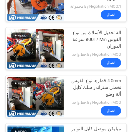
PRIVACY
By Negotiation MOQ:1 مجموعة
POLICY
اتصال
30
آلة تجديل الأسلاك من نوع
كابل أرمورينغ آلة
القوس 800r / Min سرعة
الدوران
By Negotiation MOQ:خط واحد
اتصال
4.0mm قطرها نوع القوس
29
تخطي ستراندر سلك كابل
آلة وضع
آلة سحب الأسلاك
By Negotiation MOQ:خط واحد
اتصال
ميليكن موصل كابل التوتير