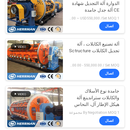
الدوارة آلة التجديل شهادة
CE آلة جدل جامدة
29
USD110,000 ~ USD550,000 /Set MOQ:1 مجموعة أو عن طريق التفاوض
اتصال
آلة اختبار الكابلات
آلة تصنيع الكابلات ، آلة
تجديل الكابلات Sctructure
USD100,000.00 - 550,000.00 / Set MOQ:سطر 1
اتصال
56
جامدة نوع الأسلاك
سلك كابل الملحقات
والكابلات ستراندينغ آلة
هيكل الإطار آل، النحاس
موصل
By Negotiation MOQ:1 مجموعة
اتصال