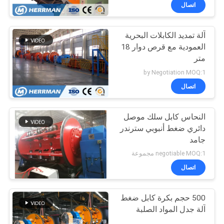
مراقبة
اتصال
الجودة
آلة تمديد الكابلات البحرية
45
العمودية مع قرص دوار 18
اتصل
متر
آلة تصنيع كابلات
بنا
by Negotiation MOQ:1
الألياف البصرية
اتصال
أخبار
النحاس كابل سلك موصل
دائري ضغط أنبوبي سترندر
اطلب
جامد
24
اقتباس
negotiable MOQ:1 مجموعة
اتصال
آلة بثق الكابلات
خريطة
500 حجم بكرة كابل ضغط
الموقع
آلة جدل المواد الصلبة