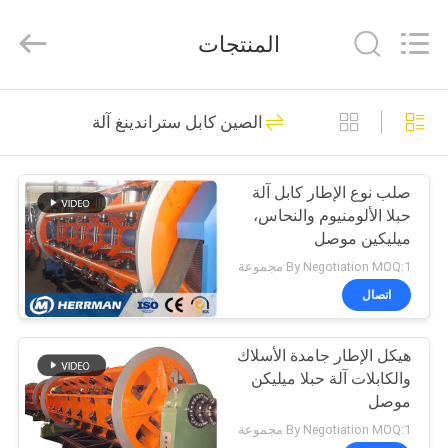
Machinery
Co.,ltd.
All
المنتجات
Rights
Reserved.
Developed
by
ECER
مسكن
109
الصين كابل ستراندينغ آلة
سلك كابل آلة
منتجات
صلب نوع الإطار كابل آلة
حبلا الألومنيوم والنحاس،
معلومات
ميليكين موصل
عنا
By Negotiation MOQ:1 مجموعة
اتصال
145
جولة
هيكل الإطار جامدة الأسلاك
في
كابل ستراندينغ آلة
والكابلات آلة حبلا ميليكن
المعمل
موصل
By Negotiation MOQ:1 مجموعة