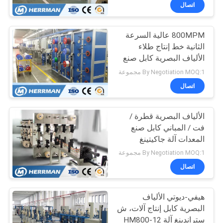
مراقبة
اتصال
الجودة
800MPM عالية السرعة
45
الثانية خط إنتاج طلاء
اتصل
الألياف البصرية كابل صنع
آلة تصنيع كابلات
بنا
آلة
By Negotiation MOQ:1 مجموعة
الألياف البصرية
اتصال
أخبار
الألياف البصرية قطرة /
فت / المباني كابل صنع
اطلب
المعدات آلة جاكيتينغ
24
اقتباس
80rpm
By Negotiation MOQ:1 مجموعة
اتصال
آلة بثق الكابلات
خريطة
هيفي-ديوتي الألياف
الموقع
البصرية كابل إنتاج آلات، ش
ستراندينغ آلة HM800-12