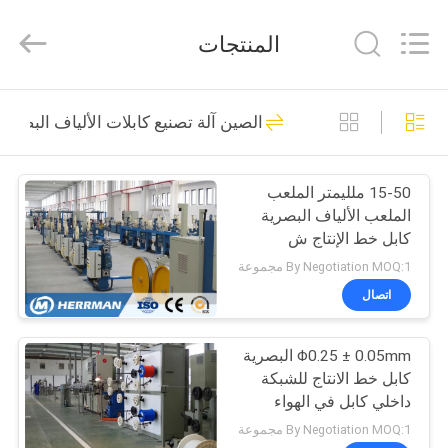
2025
Anhui
Herrman
المنتجات
Machinery
Co.,ltd.
All
Rights
Reserved.
مسكن
109
Developed
الصين آلة تصنيع كابلات الألياف البصرية
by
ECER
سلك كابل آلة
منتجات
15-50 ملليمتر الملعب
الملعب الألياف البصرية
معلومات
كابل خط الإنتاج ش
عنا
ستراندر التعب مقاومة
By Negotiation MOQ:1 مجموعة
اتصال
145
جولة
Φ0.25 ± 0.05mm البصرية
في
كابل ستراندينغ آلة
كابل خط الانتاج للشبكة
المعمل
داخلي كابل في الهواء
الطلق
By Negotiation MOQ:1 مجموعة