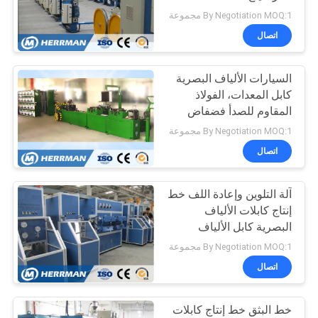
PRIVACY
By Negotiation MOQ:1 مجموعة
POLICY
اتصال
30
السيارات الألياف البصرية
كابل أرمورينغ آلة
كابل المعدات، الفولاذ
المقاوم للصدأ فضفاض
أنبوب خط الانتاج ل أوبغو
By Negotiation MOQ:1 مجموعة
اتصال
آلة التلوين وإعادة اللف خط
29
إنتاج كابلات الألياف
البصرية كابل الألياف
آلة سحب الأسلاك
البصرية
By Negotiation MOQ:1 مجموعة
اتصال
خط البثق خط إنتاج كابلات